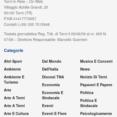
Terni in Rete – On Web
Villaggio Achille Grandi, 20
05100 Terni (TR)
P.IVA 01417770557
Contatti (+39) 335 7015948
Testata giornalistica Reg. Trib. di Terni il 05/06/09 al nr. 905 N.
07/09 – Direttore Responsabile: Marcello Guerrieri
Categorie
Altri Sport
Dal Mondo
Musica E Concerti
Ambiente
Dall'Italia
News
Ambiente E
Diocesi TNA
Notizie Di Terni
Turismo
Economia
Papaveri E Papere
Arte
Economia E
Politica
Arte A Terni
Sindacale
Politica E
Arte A Terni
Eventi
Sindacale
Arte E Cultura
Eventi E Fiere
Psicologicamente