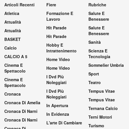
Articoli Recenti
Fiere
Rubriche
Atletica
Formazione E
Salute E
Lavoro
Benessere
Attualità
Hit Parade
Salute E
Attualità
Benessere
Hit Parade
BASKET
Sanità
Hobby E
Calcio
Intrattenimento
Scienza E
CALCIO A 5
Tecnologia
Home Video
Cinema E
Sommelier Umbria
Home Video
Spettacolo
Sport
I Dvd Più
Cinema E
Noleggiati
Teatro
Spettacolo
I Dvd Più
Tempus Vitae
Cronaca
Noleggiati
Tempus Vitae
Cronaca Di Amelia
In Apertura
Ternana Calcio
Cronaca Di Narni
In Evidenza
Terni Motori
Cronaca Di Narni
L'arte Di Cambiare
Turismo
Cronaca Di