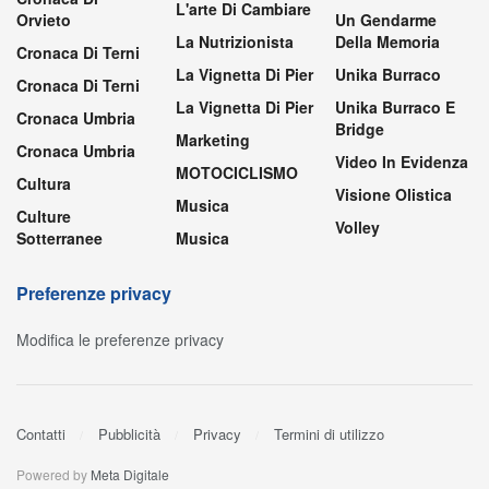
L'arte Di Cambiare
Orvieto
Un Gendarme
La Nutrizionista
Della Memoria
Cronaca Di Terni
La Vignetta Di Pier
Unika Burraco
Cronaca Di Terni
La Vignetta Di Pier
Unika Burraco E
Cronaca Umbria
Bridge
Marketing
Cronaca Umbria
Video In Evidenza
MOTOCICLISMO
Cultura
Visione Olistica
Musica
Culture
Volley
Sotterranee
Musica
Preferenze privacy
Modifica le preferenze privacy
Contatti
Pubblicità
Privacy
Termini di utilizzo
Powered by
Meta Digitale