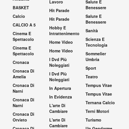
Lavoro
Salute E
BASKET
Benessere
Hit Parade
Calcio
Salute E
Hit Parade
Benessere
CALCIO A 5
Hobby E
Sanità
Cinema E
Intrattenimento
Spettacolo
Scienza E
Home Video
Tecnologia
Cinema E
Home Video
Spettacolo
Sommelier
I Dvd Più
Umbria
Cronaca
Noleggiati
Sport
Cronaca Di
I Dvd Più
Amelia
Teatro
Noleggiati
Cronaca Di
Tempus Vitae
In Apertura
Narni
Tempus Vitae
In Evidenza
Cronaca Di
Ternana Calcio
Narni
L'arte Di
Cambiare
Terni Motori
Cronaca Di
Orvieto
L'arte Di
Turismo
Cambiare
Cronaca Di
Un Gendarme