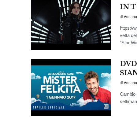
IN 
di
Adriano
https:/
vetta del
"Star Wa
DVD/
SIA
di
Adriano
Cambio al
settimana