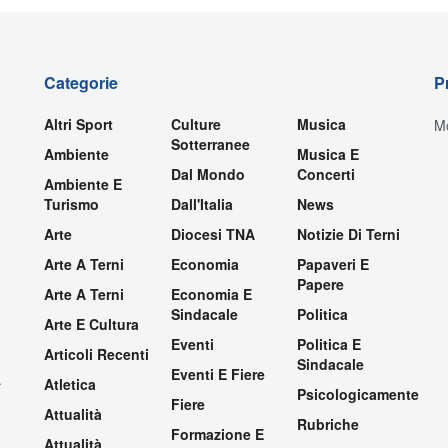
Categorie
P
Altri Sport
Culture
Musica
Mo
Sotterranee
Ambiente
Musica E
Dal Mondo
Concerti
Ambiente E
Turismo
Dall'Italia
News
Arte
Diocesi TNA
Notizie Di Terni
Arte A Terni
Economia
Papaveri E
Papere
Arte A Terni
Economia E
Sindacale
Politica
Arte E Cultura
Eventi
Politica E
Articoli Recenti
Sindacale
Eventi E Fiere
.
Atletica
Psicologicamente
Fiere
Attualità
Rubriche
Formazione E
Attualità