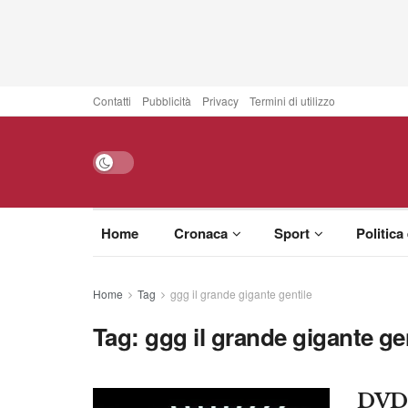
Contatti
Pubblicità
Privacy
Termini di utilizzo
Home
Cronaca
Sport
Politica
Home
Tag
ggg il grande gigante gentile
Tag:
ggg il grande gigante ge
DVD