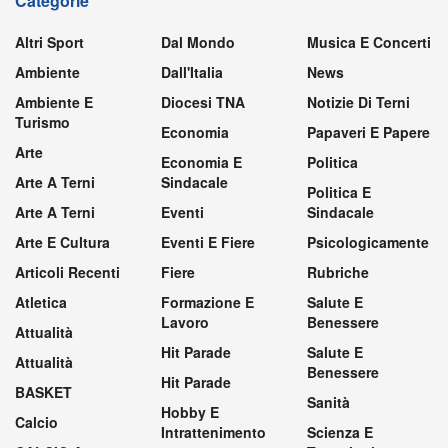
Categorie
Altri Sport
Dal Mondo
Musica E Concerti
Ambiente
Dall'Italia
News
Ambiente E
Diocesi TNA
Notizie Di Terni
Turismo
Economia
Papaveri E Papere
Arte
Economia E
Politica
Arte A Terni
Sindacale
Politica E
Arte A Terni
Eventi
Sindacale
Arte E Cultura
Eventi E Fiere
Psicologicamente
Articoli Recenti
Fiere
Rubriche
Atletica
Formazione E
Salute E
Lavoro
Benessere
Attualità
Hit Parade
Salute E
Attualità
Benessere
Hit Parade
BASKET
Sanità
Hobby E
Calcio
Intrattenimento
Scienza E