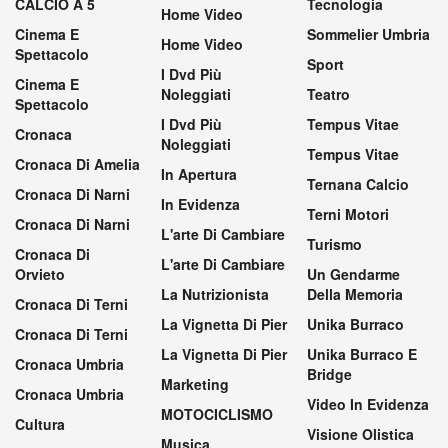
CALCIO A 5
Tecnologia
Home Video
Cinema E
Sommelier Umbria
Home Video
Spettacolo
Sport
I Dvd Più
Cinema E
Noleggiati
Teatro
Spettacolo
I Dvd Più
Tempus Vitae
Cronaca
Noleggiati
Tempus Vitae
Cronaca Di Amelia
In Apertura
Ternana Calcio
Cronaca Di Narni
In Evidenza
Terni Motori
Cronaca Di Narni
L'arte Di Cambiare
Turismo
Cronaca Di
L'arte Di Cambiare
Orvieto
Un Gendarme
La Nutrizionista
Della Memoria
Cronaca Di Terni
La Vignetta Di Pier
Unika Burraco
Cronaca Di Terni
La Vignetta Di Pier
Unika Burraco E
Cronaca Umbria
Bridge
Marketing
Cronaca Umbria
Video In Evidenza
MOTOCICLISMO
Cultura
Visione Olistica
Musica