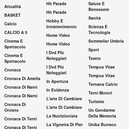
Hit Parade
Salute E
Attualità
Benessere
Hit Parade
BASKET
Sanità
Hobby E
Calcio
Intrattenimento
Scienza E
CALCIO A 5
Tecnologia
Home Video
Cinema E
Sommelier Umbria
Home Video
Spettacolo
Sport
I Dvd Più
Cinema E
Noleggiati
Teatro
Spettacolo
I Dvd Più
Tempus Vitae
Cronaca
Noleggiati
Tempus Vitae
Cronaca Di Amelia
In Apertura
Ternana Calcio
Cronaca Di Narni
In Evidenza
Terni Motori
Cronaca Di Narni
L'arte Di Cambiare
Turismo
Cronaca Di
L'arte Di Cambiare
Orvieto
Un Gendarme
La Nutrizionista
Della Memoria
Cronaca Di Terni
La Vignetta Di Pier
Unika Burraco
Cronaca Di Terni