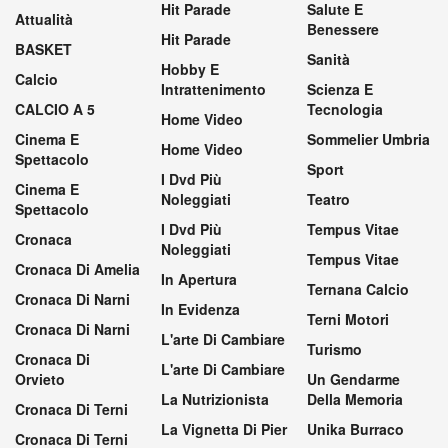
Hit Parade
Salute E
Attualità
Benessere
Hit Parade
BASKET
Sanità
Hobby E
Calcio
Intrattenimento
Scienza E
CALCIO A 5
Tecnologia
Home Video
Cinema E
Sommelier Umbria
Home Video
Spettacolo
Sport
I Dvd Più
Cinema E
Noleggiati
Teatro
Spettacolo
I Dvd Più
Tempus Vitae
Cronaca
Noleggiati
Tempus Vitae
Cronaca Di Amelia
In Apertura
Ternana Calcio
Cronaca Di Narni
In Evidenza
Terni Motori
Cronaca Di Narni
L'arte Di Cambiare
Turismo
Cronaca Di
L'arte Di Cambiare
Orvieto
Un Gendarme
La Nutrizionista
Della Memoria
Cronaca Di Terni
La Vignetta Di Pier
Unika Burraco
Cronaca Di Terni