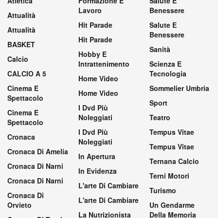
Atletica
Formazione E
Salute E
Lavoro
Benessere
Attualità
Hit Parade
Salute E
Attualità
Benessere
Hit Parade
BASKET
Sanità
Hobby E
Calcio
Intrattenimento
Scienza E
CALCIO A 5
Tecnologia
Home Video
Cinema E
Sommelier Umbria
Home Video
Spettacolo
Sport
I Dvd Più
Cinema E
Noleggiati
Teatro
Spettacolo
I Dvd Più
Tempus Vitae
Cronaca
Noleggiati
Tempus Vitae
Cronaca Di Amelia
In Apertura
Ternana Calcio
Cronaca Di Narni
In Evidenza
Terni Motori
Cronaca Di Narni
L'arte Di Cambiare
Turismo
Cronaca Di
L'arte Di Cambiare
Orvieto
Un Gendarme
La Nutrizionista
Della Memoria