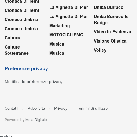
Cronaca Di Terni
La Vignetta Di Pier
Unika Burraco
Cronaca Di Terni
La Vignetta Di Pier
Unika Burraco E
Cronaca Umbria
Bridge
Marketing
Cronaca Umbria
Video In Evidenza
MOTOCICLISMO
Cultura
Visione Olistica
Musica
Culture
Volley
Sotterranee
Musica
Preferenze privacy
Modifica le preferenze privacy
Contatti
Pubblicità
Privacy
Termini di utilizzo
Powered by
Meta Digitale