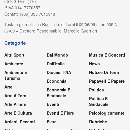
05100 Terni (TR)
P.IVA 01417770557
Contatti (+39) 335 7015948
Testata giornalistica Reg. Trib. di Terni il 05/06/09 al nr. 905 N.
07/09 – Direttore Responsabile: Marcello Guerrieri
Categorie
Altri Sport
Dal Mondo
Musica E Concerti
Ambiente
Dall'Italia
News
Ambiente E
Diocesi TNA
Notizie Di Terni
Turismo
Economia
Papaveri E Papere
Arte
Economia E
Politica
Arte A Terni
Sindacale
Politica E
Arte A Terni
Eventi
Sindacale
Arte E Cultura
Eventi E Fiere
Psicologicamente
Articoli Recenti
Fiere
Rubriche