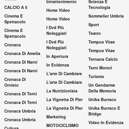
Intrattenimento
Scienza E
CALCIO A 5
Tecnologia
Home Video
Cinema E
Sommelier Umbria
Home Video
Spettacolo
Sport
I Dvd Più
Cinema E
Noleggiati
Teatro
Spettacolo
I Dvd Più
Tempus Vitae
Cronaca
Noleggiati
Tempus Vitae
Cronaca Di Amelia
In Apertura
Ternana Calcio
Cronaca Di Narni
In Evidenza
Terni Motori
Cronaca Di Narni
L'arte Di Cambiare
Turismo
Cronaca Di
L'arte Di Cambiare
Orvieto
Un Gendarme
La Nutrizionista
Della Memoria
Cronaca Di Terni
La Vignetta Di Pier
Unika Burraco
Cronaca Di Terni
La Vignetta Di Pier
Unika Burraco E
Cronaca Umbria
Bridge
Marketing
Cronaca Umbria
Video In Evidenza
MOTOCICLISMO
Cultura