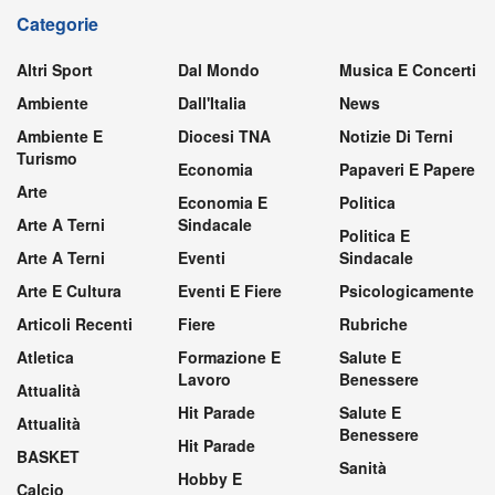
Categorie
Altri Sport
Dal Mondo
Musica E Concerti
Ambiente
Dall'Italia
News
Ambiente E
Diocesi TNA
Notizie Di Terni
Turismo
Economia
Papaveri E Papere
Arte
Economia E
Politica
Arte A Terni
Sindacale
Politica E
Arte A Terni
Eventi
Sindacale
Arte E Cultura
Eventi E Fiere
Psicologicamente
Articoli Recenti
Fiere
Rubriche
Atletica
Formazione E
Salute E
Lavoro
Benessere
Attualità
Hit Parade
Salute E
Attualità
Benessere
Hit Parade
BASKET
Sanità
Hobby E
Calcio