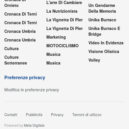
L'arte Di Cambiare
Orvieto
Un Gendarme
La Nutrizionista
Della Memoria
Cronaca Di Terni
La Vignetta Di Pier
Unika Burraco
Cronaca Di Terni
La Vignetta Di Pier
Unika Burraco E
Cronaca Umbria
Bridge
Marketing
Cronaca Umbria
Video In Evidenza
MOTOCICLISMO
Cultura
Visione Olistica
Musica
Culture
Volley
Sotterranee
Musica
Preferenze privacy
Modifica le preferenze privacy
Contatti
Pubblicità
Privacy
Termini di utilizzo
Powered by
Meta Digitale