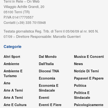
Terni in Rete – On Web
Villaggio Achille Grandi, 20
05100 Terni (TR)
P.IVA 01417770557
Contatti (+39) 335 7015948
Testata giornalistica Reg. Trib. di Terni il 05/06/09 al nr. 905 N.
07/09 – Direttore Responsabile: Marcello Guerrieri
Categorie
Altri Sport
Dal Mondo
Musica E Concerti
Ambiente
Dall'Italia
News
Ambiente E
Diocesi TNA
Notizie Di Terni
Turismo
Economia
Papaveri E Papere
Arte
Economia E
Politica
Arte A Terni
Sindacale
Politica E
Arte A Terni
Eventi
Sindacale
Arte E Cultura
Eventi E Fiere
Psicologicamente