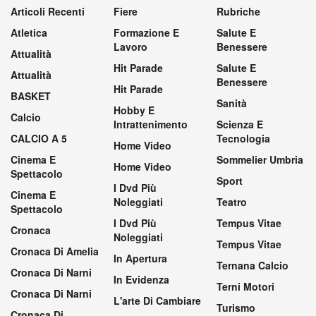
Articoli Recenti
Fiere
Rubriche
Atletica
Formazione E
Salute E
Lavoro
Benessere
Attualità
Hit Parade
Salute E
Attualità
Benessere
Hit Parade
BASKET
Sanità
Hobby E
Calcio
Intrattenimento
Scienza E
CALCIO A 5
Tecnologia
Home Video
Cinema E
Sommelier Umbria
Home Video
Spettacolo
Sport
I Dvd Più
Cinema E
Noleggiati
Teatro
Spettacolo
I Dvd Più
Tempus Vitae
Cronaca
Noleggiati
Tempus Vitae
Cronaca Di Amelia
In Apertura
Ternana Calcio
Cronaca Di Narni
In Evidenza
Terni Motori
Cronaca Di Narni
L'arte Di Cambiare
Turismo
Cronaca Di