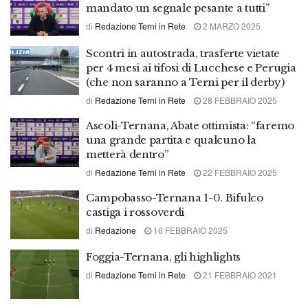
mandato un segnale pesante a tutti”
di
Redazione Terni in Rete
2 MARZO 2025
Scontri in autostrada, trasferte vietate
per 4 mesi ai tifosi di Lucchese e Perugia
(che non saranno a Terni per il derby)
di
Redazione Terni in Rete
28 FEBBRAIO 2025
Ascoli-Ternana, Abate ottimista: “faremo
una grande partita e qualcuno la
metterà dentro”
di
Redazione Terni in Rete
22 FEBBRAIO 2025
Campobasso-Ternana 1-0. Bifulco
castiga i rossoverdi
di
Redazione
16 FEBBRAIO 2025
Foggia-Ternana, gli highlights
di
Redazione Terni in Rete
21 FEBBRAIO 2021