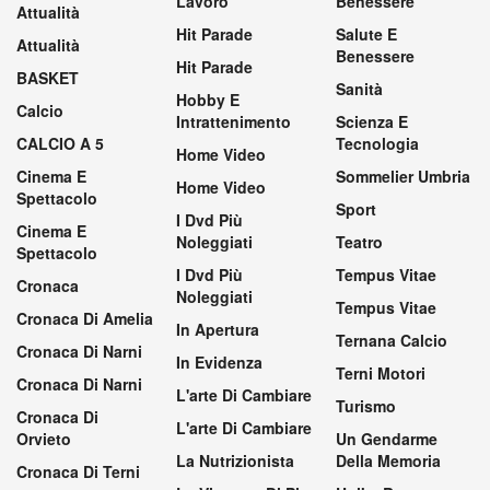
Lavoro
Benessere
Attualità
Hit Parade
Salute E
Attualità
Benessere
Hit Parade
BASKET
Sanità
Hobby E
Calcio
Intrattenimento
Scienza E
CALCIO A 5
Tecnologia
Home Video
Cinema E
Sommelier Umbria
Home Video
Spettacolo
Sport
I Dvd Più
Cinema E
Noleggiati
Teatro
Spettacolo
I Dvd Più
Tempus Vitae
Cronaca
Noleggiati
Tempus Vitae
Cronaca Di Amelia
In Apertura
Ternana Calcio
Cronaca Di Narni
In Evidenza
Terni Motori
Cronaca Di Narni
L'arte Di Cambiare
Turismo
Cronaca Di
L'arte Di Cambiare
Orvieto
Un Gendarme
La Nutrizionista
Della Memoria
Cronaca Di Terni