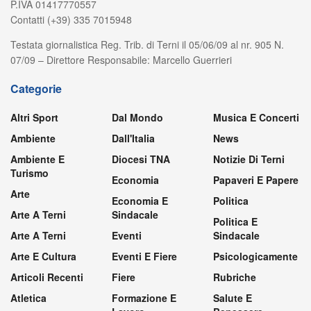
P.IVA 01417770557
Contatti (+39) 335 7015948
Testata giornalistica Reg. Trib. di Terni il 05/06/09 al nr. 905 N.
07/09 – Direttore Responsabile: Marcello Guerrieri
Categorie
Altri Sport
Dal Mondo
Musica E Concerti
Ambiente
Dall'Italia
News
Ambiente E
Diocesi TNA
Notizie Di Terni
Turismo
Economia
Papaveri E Papere
Arte
Economia E
Politica
Arte A Terni
Sindacale
Politica E
Arte A Terni
Eventi
Sindacale
Arte E Cultura
Eventi E Fiere
Psicologicamente
Articoli Recenti
Fiere
Rubriche
Atletica
Formazione E
Salute E