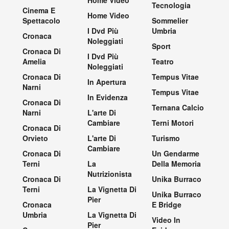
Tecnologia
Cinema E
Home Video
Spettacolo
Sommelier
I Dvd Più
Umbria
Cronaca
Noleggiati
Sport
Cronaca Di
I Dvd Più
Amelia
Teatro
Noleggiati
Cronaca Di
Tempus Vitae
In Apertura
Narni
Tempus Vitae
In Evidenza
Cronaca Di
Ternana Calcio
Narni
L'arte Di
Cambiare
Terni Motori
Cronaca Di
Orvieto
L'arte Di
Turismo
Cambiare
Cronaca Di
Un Gendarme
Terni
La
Della Memoria
Nutrizionista
Cronaca Di
Unika Burraco
Terni
La Vignetta Di
Unika Burraco
Pier
Cronaca
E Bridge
Umbria
La Vignetta Di
Video In
Pier