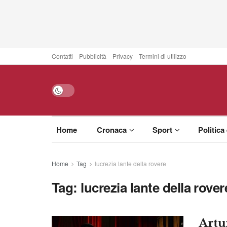
Contatti
Pubblicità
Privacy
Termini di utilizzo
Home
Cronaca
Sport
Politica
Home
Tag
lucrezia lante della rovere
Tag:
lucrezia lante della rover
Artu