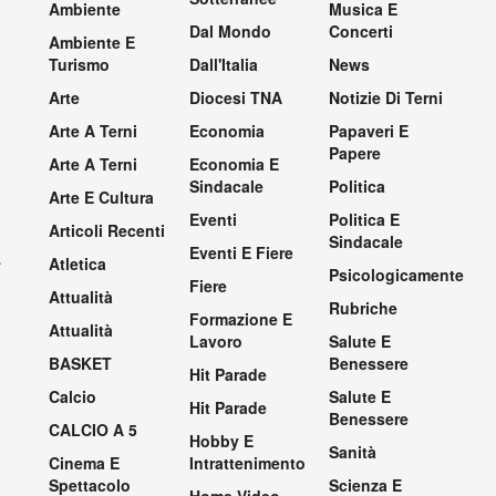
Ambiente
Musica E
Dal Mondo
Concerti
Ambiente E
Turismo
Dall'Italia
News
Arte
Diocesi TNA
Notizie Di Terni
Arte A Terni
Economia
Papaveri E
Papere
Arte A Terni
Economia E
Sindacale
Politica
Arte E Cultura
Eventi
Politica E
Articoli Recenti
Sindacale
Eventi E Fiere
.
Atletica
Psicologicamente
Fiere
Attualità
Rubriche
Formazione E
Attualità
Lavoro
Salute E
BASKET
Benessere
Hit Parade
Calcio
Salute E
Hit Parade
Benessere
CALCIO A 5
Hobby E
Sanità
Cinema E
Intrattenimento
Spettacolo
Scienza E
Home Video