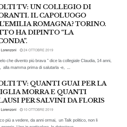
OLTI TV: UN COLLEGIO DI
ORANTI. IL CAPOLUOGO
L’EMILIA ROMAGNA? TORINO.
TTO HA DIPINTO “LA
CONDA”.
 Lorenzoni
24 OTTOBRE 2019
elo che divento più brava " dice la collegiale Claudia, 14 anni,
 alla mamma prima di salutarla -e, ...
OLTI TV: QUANTI GUAI PER LA
IGLIA MORRA E QUANTI
LAUSI PER SALVINI DA FLORIS
 Lorenzoni
10 OTTOBRE 2019
co più a vedere, da anni ormai, un Talk politico, non li
 proprio. Uno in particolare lo detestavo ...