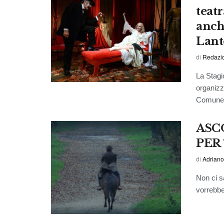
teatr
anch
Lant
di
Redazi
La Stagi
organizz
Comune 
ASC
PER 
di
Adriano
Non ci s
vorrebbe 