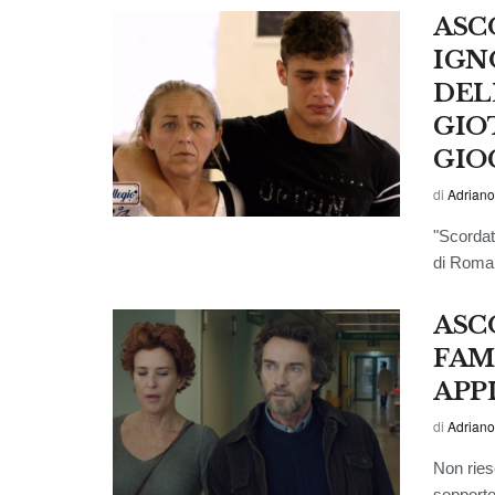
ASC
IGN
DEL
GIO
GIO
di
Adriano
"Scordat
di Roma,
ASC
FAM
APP
di
Adriano
Non ries
sopporto