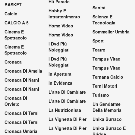
Hit Parade
BASKET
Sanità
Hobby E
Calcio
Intrattenimento
Scienza E
CALCIO A 5
Tecnologia
Home Video
Cinema E
Sommelier Umbria
Home Video
Spettacolo
Sport
I Dvd Più
Cinema E
Noleggiati
Teatro
Spettacolo
I Dvd Più
Tempus Vitae
Cronaca
Noleggiati
Tempus Vitae
Cronaca Di Amelia
In Apertura
Ternana Calcio
Cronaca Di Narni
In Evidenza
Terni Motori
Cronaca Di Narni
L'arte Di Cambiare
Turismo
Cronaca Di
L'arte Di Cambiare
Orvieto
Un Gendarme
La Nutrizionista
Della Memoria
Cronaca Di Terni
La Vignetta Di Pier
Unika Burraco
Cronaca Di Terni
La Vignetta Di Pier
Unika Burraco E
Cronaca Umbria
Bridge