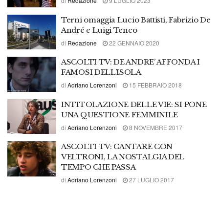
di
Redazione
9 LUGLIO 2023
Terni omaggia Lucio Battisti, Fabrizio De
André e Luigi Tenco
di
Redazione
22 GENNAIO 2020
ASCOLTI TV: DE ANDRE’ AFFONDA I
FAMOSI DELL’ISOLA
di
Adriano Lorenzoni
15 FEBBRAIO 2018
INTITOLAZIONE DELLE VIE: SI PONE
UNA QUESTIONE FEMMINILE
di
Adriano Lorenzoni
8 NOVEMBRE 2017
ASCOLTI TV: CANTARE CON
VELTRONI, LA NOSTALGIA DEL
TEMPO CHE PASSA
di
Adriano Lorenzoni
27 LUGLIO 2017