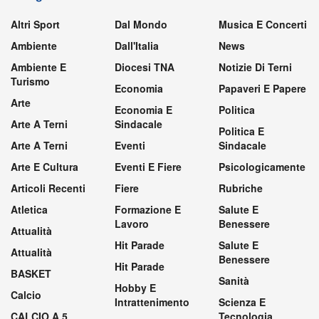
Altri Sport
Dal Mondo
Musica E Concerti
Ambiente
Dall'Italia
News
Ambiente E
Diocesi TNA
Notizie Di Terni
Turismo
Economia
Papaveri E Papere
Arte
Economia E
Politica
Arte A Terni
Sindacale
Politica E
Arte A Terni
Eventi
Sindacale
Arte E Cultura
Eventi E Fiere
Psicologicamente
Articoli Recenti
Fiere
Rubriche
Atletica
Formazione E
Salute E
Lavoro
Benessere
Attualità
Hit Parade
Salute E
Attualità
Benessere
Hit Parade
BASKET
Sanità
Hobby E
Calcio
Intrattenimento
Scienza E
CALCIO A 5
Tecnologia