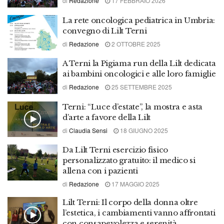
di
Redazione
17 FEBBRAIO 2026
La rete oncologica pediatrica in Umbria:
convegno di Lilt Terni
di
Redazione
2 OTTOBRE 2025
A Terni la Pigiama run della Lilt dedicata
ai bambini oncologici e alle loro famiglie
di
Redazione
25 SETTEMBRE 2025
Terni: “Luce d’estate”, la mostra e asta
d’arte a favore della Lilt
di
Claudia Sensi
18 GIUGNO 2025
Da Lilt Terni esercizio fisico
personalizzato gratuito: il medico si
allena con i pazienti
di
Redazione
17 MAGGIO 2025
Lilt Terni: Il corpo della donna oltre
l’estetica, i cambiamenti vanno affrontati
con consapevolezza e serenità