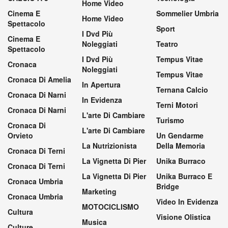
Home Video
Cinema E
Sommelier Umbria
Home Video
Spettacolo
Sport
I Dvd Più
Cinema E
Noleggiati
Teatro
Spettacolo
I Dvd Più
Tempus Vitae
Cronaca
Noleggiati
Tempus Vitae
Cronaca Di Amelia
In Apertura
Ternana Calcio
Cronaca Di Narni
In Evidenza
Terni Motori
Cronaca Di Narni
L'arte Di Cambiare
Turismo
Cronaca Di
L'arte Di Cambiare
Orvieto
Un Gendarme
La Nutrizionista
Della Memoria
Cronaca Di Terni
La Vignetta Di Pier
Unika Burraco
Cronaca Di Terni
La Vignetta Di Pier
Unika Burraco E
Cronaca Umbria
Bridge
Marketing
Cronaca Umbria
Video In Evidenza
MOTOCICLISMO
Cultura
Visione Olistica
Musica
Culture