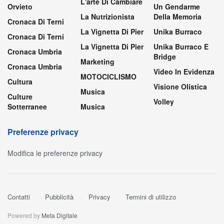
L'arte Di Cambiare
Orvieto
Un Gendarme
La Nutrizionista
Della Memoria
Cronaca Di Terni
La Vignetta Di Pier
Unika Burraco
Cronaca Di Terni
La Vignetta Di Pier
Unika Burraco E
Cronaca Umbria
Bridge
Marketing
Cronaca Umbria
Video In Evidenza
MOTOCICLISMO
Cultura
Visione Olistica
Musica
Culture
Volley
Sotterranee
Musica
Preferenze privacy
Modifica le preferenze privacy
Contatti
Pubblicità
Privacy
Termini di utilizzo
Powered by
Meta Digitale