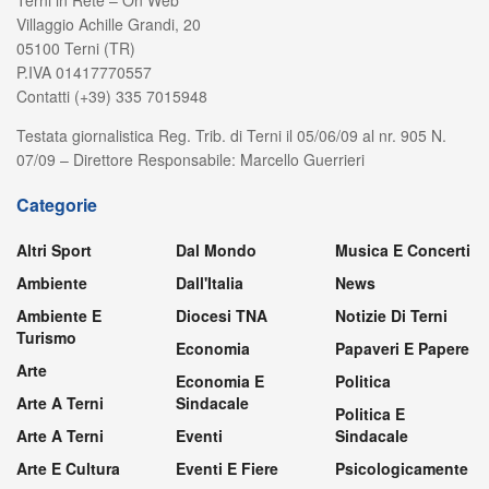
Terni in Rete – On Web
Villaggio Achille Grandi, 20
05100 Terni (TR)
P.IVA 01417770557
Contatti (+39) 335 7015948
Testata giornalistica Reg. Trib. di Terni il 05/06/09 al nr. 905 N.
07/09 – Direttore Responsabile: Marcello Guerrieri
Categorie
Altri Sport
Dal Mondo
Musica E Concerti
Ambiente
Dall'Italia
News
Ambiente E
Diocesi TNA
Notizie Di Terni
Turismo
Economia
Papaveri E Papere
Arte
Economia E
Politica
Arte A Terni
Sindacale
Politica E
Arte A Terni
Eventi
Sindacale
Arte E Cultura
Eventi E Fiere
Psicologicamente