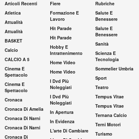
Articoli Recenti
Fiere
Rubriche
Atletica
Formazione E
Salute E
Lavoro
Benessere
Attualità
Hit Parade
Salute E
Attualità
Benessere
Hit Parade
BASKET
Sanità
Hobby E
Calcio
Intrattenimento
Scienza E
CALCIO A 5
Tecnologia
Home Video
Cinema E
Sommelier Umbria
Home Video
Spettacolo
Sport
I Dvd Più
Cinema E
Noleggiati
Teatro
Spettacolo
I Dvd Più
Tempus Vitae
Cronaca
Noleggiati
Tempus Vitae
Cronaca Di Amelia
In Apertura
Ternana Calcio
Cronaca Di Narni
In Evidenza
Terni Motori
Cronaca Di Narni
L'arte Di Cambiare
Turismo
Cronaca Di