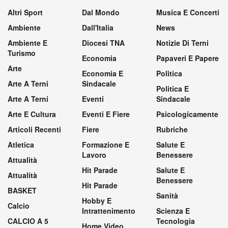
Altri Sport
Dal Mondo
Musica E Concerti
Ambiente
Dall'Italia
News
Ambiente E
Diocesi TNA
Notizie Di Terni
Turismo
Economia
Papaveri E Papere
Arte
Economia E
Politica
Arte A Terni
Sindacale
Politica E
Arte A Terni
Eventi
Sindacale
Arte E Cultura
Eventi E Fiere
Psicologicamente
Articoli Recenti
Fiere
Rubriche
Atletica
Formazione E
Salute E
Lavoro
Benessere
Attualità
Hit Parade
Salute E
Attualità
Benessere
Hit Parade
BASKET
Sanità
Hobby E
Calcio
Intrattenimento
Scienza E
CALCIO A 5
Tecnologia
Home Video