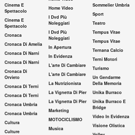
Cinema E
Sommelier Umbria
Home Video
Spettacolo
Sport
I Dvd Più
Cinema E
Noleggiati
Teatro
Spettacolo
I Dvd Più
Tempus Vitae
Cronaca
Noleggiati
Tempus Vitae
Cronaca Di Amelia
In Apertura
Ternana Calcio
Cronaca Di Narni
In Evidenza
Terni Motori
Cronaca Di Narni
L'arte Di Cambiare
Turismo
Cronaca Di
L'arte Di Cambiare
Orvieto
Un Gendarme
La Nutrizionista
Della Memoria
Cronaca Di Terni
La Vignetta Di Pier
Unika Burraco
Cronaca Di Terni
La Vignetta Di Pier
Unika Burraco E
Cronaca Umbria
Bridge
Marketing
Cronaca Umbria
Video In Evidenza
MOTOCICLISMO
Cultura
Visione Olistica
Musica
Culture
Volley