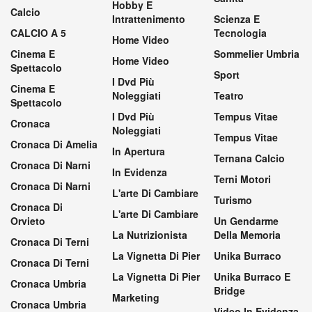
Hobby E
Calcio
Intrattenimento
Scienza E
CALCIO A 5
Tecnologia
Home Video
Cinema E
Sommelier Umbria
Home Video
Spettacolo
Sport
I Dvd Più
Cinema E
Noleggiati
Teatro
Spettacolo
I Dvd Più
Tempus Vitae
Cronaca
Noleggiati
Tempus Vitae
Cronaca Di Amelia
In Apertura
Ternana Calcio
Cronaca Di Narni
In Evidenza
Terni Motori
Cronaca Di Narni
L'arte Di Cambiare
Turismo
Cronaca Di
L'arte Di Cambiare
Orvieto
Un Gendarme
La Nutrizionista
Della Memoria
Cronaca Di Terni
La Vignetta Di Pier
Unika Burraco
Cronaca Di Terni
La Vignetta Di Pier
Unika Burraco E
Cronaca Umbria
Bridge
Marketing
Cronaca Umbria
Video In Evidenza