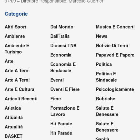
07/09 – Direttore Responsabile: Marcello Guerrieri
Categorie
Altri Sport
Dal Mondo
Musica E Concerti
Ambiente
Dall'Italia
News
Ambiente E
Diocesi TNA
Notizie Di Terni
Turismo
Economia
Papaveri E Papere
Arte
Economia E
Politica
Arte A Terni
Sindacale
Politica E
Arte A Terni
Eventi
Sindacale
Arte E Cultura
Eventi E Fiere
Psicologicamente
Articoli Recenti
Fiere
Rubriche
Atletica
Formazione E
Salute E
Lavoro
Benessere
Attualità
Hit Parade
Salute E
Attualità
Benessere
Hit Parade
BASKET
Sanità