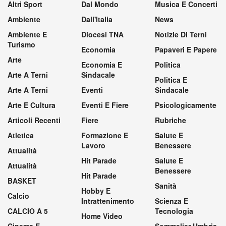
Altri Sport
Dal Mondo
Musica E Concerti
Ambiente
Dall'Italia
News
Ambiente E
Diocesi TNA
Notizie Di Terni
Turismo
Economia
Papaveri E Papere
Arte
Economia E
Politica
Arte A Terni
Sindacale
Politica E
Arte A Terni
Eventi
Sindacale
Arte E Cultura
Eventi E Fiere
Psicologicamente
Articoli Recenti
Fiere
Rubriche
Atletica
Formazione E
Salute E
Lavoro
Benessere
Attualità
Hit Parade
Salute E
Attualità
Benessere
Hit Parade
BASKET
Sanità
Hobby E
Calcio
Intrattenimento
Scienza E
CALCIO A 5
Tecnologia
Home Video