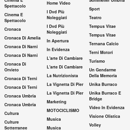
Cinema E
Sommelier Umbria
Home Video
Spettacolo
Sport
I Dvd Più
Cinema E
Noleggiati
Teatro
Spettacolo
I Dvd Più
Tempus Vitae
Cronaca
Noleggiati
Tempus Vitae
Cronaca Di Amelia
In Apertura
Ternana Calcio
Cronaca Di Narni
In Evidenza
Terni Motori
Cronaca Di Narni
L'arte Di Cambiare
Turismo
Cronaca Di
L'arte Di Cambiare
Orvieto
Un Gendarme
La Nutrizionista
Della Memoria
Cronaca Di Terni
La Vignetta Di Pier
Unika Burraco
Cronaca Di Terni
La Vignetta Di Pier
Unika Burraco E
Cronaca Umbria
Bridge
Marketing
Cronaca Umbria
Video In Evidenza
MOTOCICLISMO
Cultura
Visione Olistica
Musica
Culture
Volley
Sotterranee
Musica