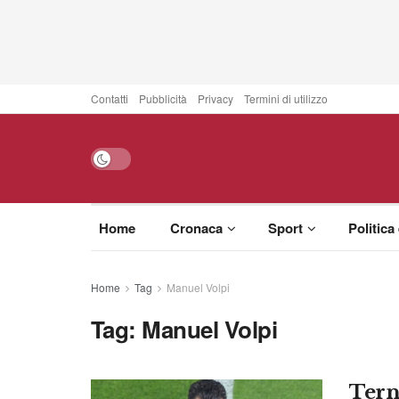
Contatti
Pubblicità
Privacy
Termini di utilizzo
Home
Cronaca
Sport
Politica
Home
Tag
Manuel Volpi
Tag:
Manuel Volpi
Tern