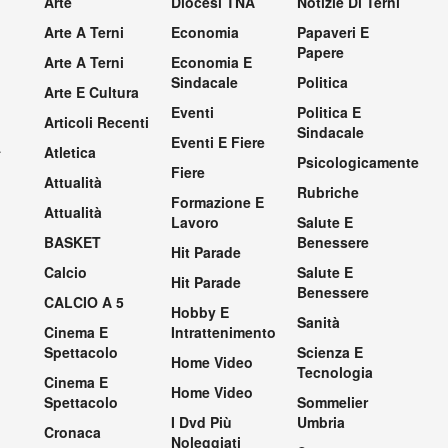
Arte
Diocesi TNA
Notizie Di Terni
Arte A Terni
Economia
Papaveri E
Papere
Arte A Terni
Economia E
Sindacale
Politica
Arte E Cultura
Eventi
Politica E
Articoli Recenti
Sindacale
Eventi E Fiere
.
Atletica
Psicologicamente
Fiere
Attualità
Rubriche
Formazione E
Attualità
Lavoro
Salute E
BASKET
Benessere
Hit Parade
Calcio
Salute E
Hit Parade
Benessere
CALCIO A 5
Hobby E
Sanità
Cinema E
Intrattenimento
Spettacolo
Scienza E
Home Video
Tecnologia
Cinema E
Home Video
Spettacolo
Sommelier
I Dvd Più
Umbria
Cronaca
Noleggiati