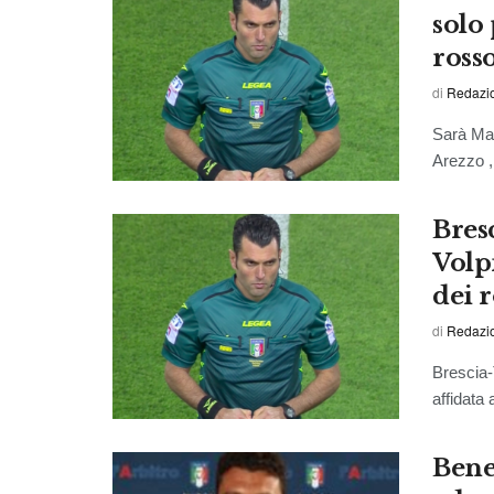
solo 
ross
di
Redazi
Sarà Man
Arezzo ,
Bres
Volp
dei 
di
Redazio
Brescia-
affidata 
Bene