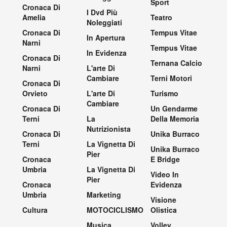
Sport
Cronaca Di
I Dvd Più
Amelia
Teatro
Noleggiati
Cronaca Di
Tempus Vitae
In Apertura
Narni
Tempus Vitae
In Evidenza
Cronaca Di
Ternana Calcio
Narni
L'arte Di
Cambiare
Terni Motori
Cronaca Di
Orvieto
L'arte Di
Turismo
Cambiare
Cronaca Di
Un Gendarme
Terni
La
Della Memoria
Nutrizionista
Cronaca Di
Unika Burraco
Terni
La Vignetta Di
Unika Burraco
Pier
Cronaca
E Bridge
Umbria
La Vignetta Di
Video In
Pier
Cronaca
Evidenza
Umbria
Marketing
Visione
Cultura
MOTOCICLISMO
Olistica
Musica
Volley