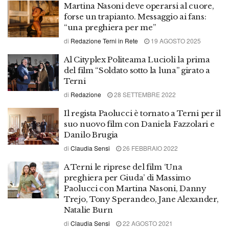
Martina Nasoni deve operarsi al cuore,
forse un trapianto. Messaggio ai fans:
“una preghiera per me”
di
Redazione Terni in Rete
19 AGOSTO 2025
Al Cityplex Politeama Lucioli la prima
del film “Soldato sotto la luna” girato a
Terni
di
Redazione
28 SETTEMBRE 2022
Il regista Paolucci è tornato a Terni per il
suo nuovo film con Daniela Fazzolari e
Danilo Brugia
di
Claudia Sensi
26 FEBBRAIO 2022
A Terni le riprese del film ‘Una
preghiera per Giuda’ di Massimo
Paolucci con Martina Nasoni, Danny
Trejo, Tony Sperandeo, Jane Alexander,
Natalie Burn
di
Claudia Sensi
22 AGOSTO 2021