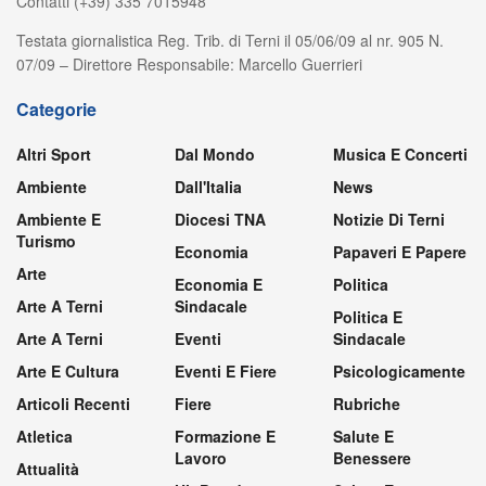
Contatti (+39) 335 7015948
Testata giornalistica Reg. Trib. di Terni il 05/06/09 al nr. 905 N.
07/09 – Direttore Responsabile: Marcello Guerrieri
Categorie
Altri Sport
Dal Mondo
Musica E Concerti
Ambiente
Dall'Italia
News
Ambiente E
Diocesi TNA
Notizie Di Terni
Turismo
Economia
Papaveri E Papere
Arte
Economia E
Politica
Arte A Terni
Sindacale
Politica E
Arte A Terni
Eventi
Sindacale
Arte E Cultura
Eventi E Fiere
Psicologicamente
Articoli Recenti
Fiere
Rubriche
Atletica
Formazione E
Salute E
Lavoro
Benessere
Attualità