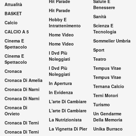
Hit Parade
Salute E
Attualità
Benessere
Hit Parade
BASKET
Sanità
Hobby E
Calcio
Intrattenimento
Scienza E
CALCIO A 5
Tecnologia
Home Video
Cinema E
Sommelier Umbria
Home Video
Spettacolo
Sport
I Dvd Più
Cinema E
Noleggiati
Teatro
Spettacolo
I Dvd Più
Tempus Vitae
Cronaca
Noleggiati
Tempus Vitae
Cronaca Di Amelia
In Apertura
Ternana Calcio
Cronaca Di Narni
In Evidenza
Terni Motori
Cronaca Di Narni
L'arte Di Cambiare
Turismo
Cronaca Di
L'arte Di Cambiare
Orvieto
Un Gendarme
La Nutrizionista
Della Memoria
Cronaca Di Terni
La Vignetta Di Pier
Unika Burraco
Cronaca Di Terni