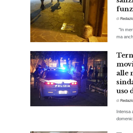
sanz
funz
di
Redazio
“In meri
ma anche 
Terni
movi
alle
sind
uso 
di
Redazi
Intensa a
domenica,