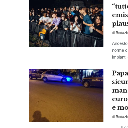
“tutt
emis
plau
di
Redazio
Ancestor
norme ch
impianti 
Papa
sicu
mant
euro
e mo
di
Redazio
Il consi