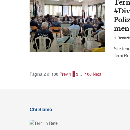
Terni
#Div
Poliz
meno
di
Redazi
Si è ten
Terni Rob
Pagina 2 di 100
Prev
1
2
3
…
100
Next
Chi Siamo