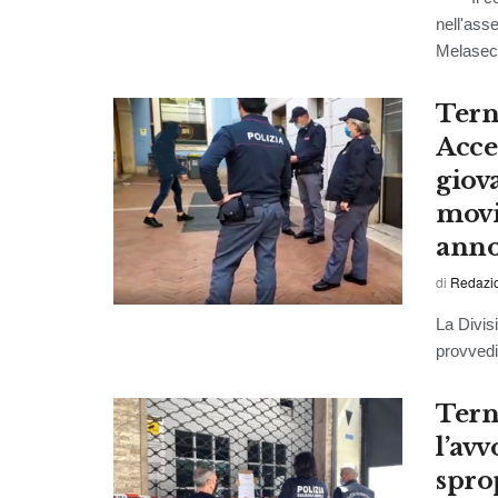
nell'ass
Melasecc
Tern
Acce
giov
movi
ann
di
Redazi
La Divis
provvedim
Terni
l’av
spro