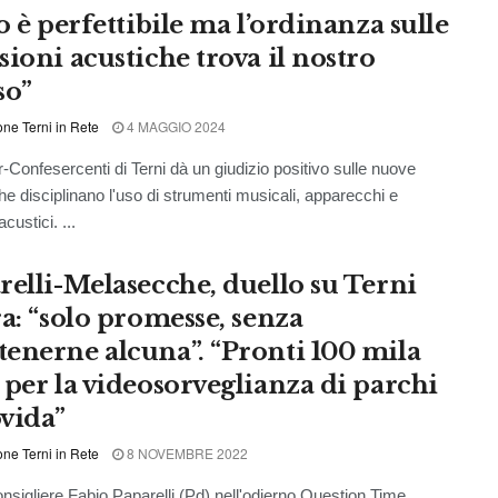
o è perfettibile ma l’ordinanza sulle
sioni acustiche trova il nostro
so”
ne Terni in Rete
4 MAGGIO 2024
-Confesercenti di Terni dà un giudizio positivo sulle nuove
e disciplinano l'uso di strumenti musicali, apparecchi e
acustici. ...
relli-Melasecche, duello su Terni
ra: “solo promesse, senza
enerne alcuna”. “Pronti 100 mila
 per la videosorveglianza di parchi
vida”
ne Terni in Rete
8 NOVEMBRE 2022
gliere Fabio Paparelli (Pd) nell'odierno Question Time