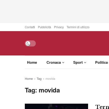
Contatti
Pubblicità
Privacy
Termini di utilizzo
Home
Cronaca
Sport
Politica
Home
Tag
movida
Tag:
movida
Tern