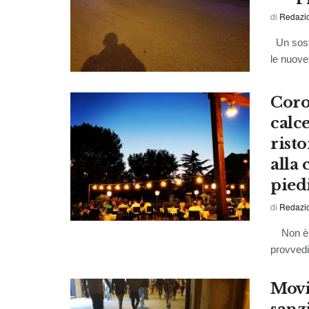
di
Redazi
Un sosta
le nuove
Coro
calce
risto
alla
pied
di
Redazio
Non è st
provvedim
Movi