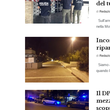
del t
di
Redazio
Sull'arre
nella Mo
Inco
ripa
di
Redazio
Siamo an
quando l
Il D
mezz
scopp