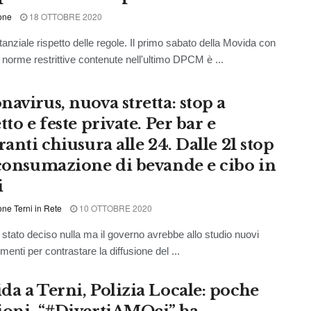
one
18 OTTOBRE 2020
nziale rispetto delle regole. Il primo sabato della Movida con
 norme restrittive contenute nell'ultimo DPCM è ...
navirus, nuova stretta: stop a
tto e feste private. Per bar e
ranti chiusura alle 24. Dalle 21 stop
 consumazione di bevande e cibo in
i
ne Terni in Rete
10 OTTOBRE 2020
ato deciso nulla ma il governo avrebbe allo studio nuovi
enti per contrastare la diffusione del ...
da a Terni, Polizia Locale: poche