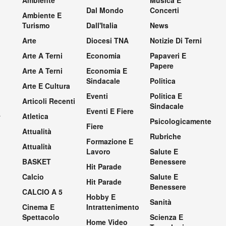
Dal Mondo
Concerti
Ambiente E
Turismo
Dall'Italia
News
Arte
Diocesi TNA
Notizie Di Terni
Arte A Terni
Economia
Papaveri E
Papere
Arte A Terni
Economia E
Sindacale
Politica
Arte E Cultura
Eventi
Politica E
Articoli Recenti
Sindacale
Eventi E Fiere
.
Atletica
Psicologicamente
Fiere
Attualità
Rubriche
Formazione E
Attualità
Lavoro
Salute E
BASKET
Benessere
Hit Parade
Calcio
Salute E
Hit Parade
Benessere
CALCIO A 5
Hobby E
Sanità
Cinema E
Intrattenimento
Spettacolo
Scienza E
Home Video