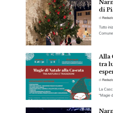
Narn
di Pi
di
Redazio
Tutto ini
Comune d
Alla
tra 
esper
di
Redazi
La Casca
“Magie di
Narn