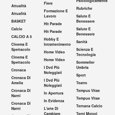
Psicologicamente
Fiere
Attualità
Rubriche
Formazione E
Attualità
Lavoro
Salute E
BASKET
Benessere
Hit Parade
Calcio
Salute E
Hit Parade
Benessere
CALCIO A 5
Hobby E
Sanità
Cinema E
Intrattenimento
Spettacolo
Scienza E
Home Video
Tecnologia
Cinema E
Home Video
Spettacolo
Sommelier
I Dvd Più
Umbria
Cronaca
Noleggiati
Sport
Cronaca Di
I Dvd Più
Amelia
Teatro
Noleggiati
Cronaca Di
Tempus Vitae
In Apertura
Narni
Tempus Vitae
In Evidenza
Cronaca Di
Ternana Calcio
Narni
L'arte Di
Cambiare
Terni Motori