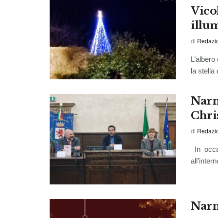
Vico
illu
di
Redazio
L’albero
la stella
Narn
Chri
di
Redazio
In occas
all’inter
Narn