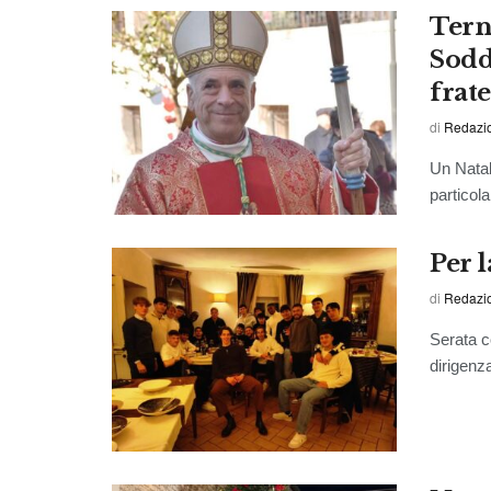
Tern
Sodd
frat
di
Redazi
Un Natale
particola
Per l
di
Redazio
Serata c
dirigenz