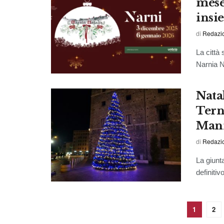
mese 
insi
di
Redazio
La città
Narnia Na
Nata
Tern
Mani
di
Redazio
La giunt
definiti
1
2