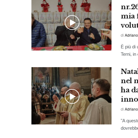
nr.26
mia 
volu
di
Adriano
È più di
Terni, in
Natal
nel 
ha da
inno
di
Adriano
"A quest
dovrebbe