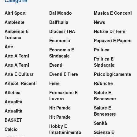
Categorie
Altri Sport
Dal Mondo
Musica E Concerti
Ambiente
Dall'Italia
News
Ambiente E
Diocesi TNA
Notizie Di Terni
Turismo
Economia
Papaveri E Papere
Arte
Economia E
Politica
Arte A Terni
Sindacale
Politica E
Arte A Terni
Eventi
Sindacale
Arte E Cultura
Eventi E Fiere
Psicologicamente
Articoli Recenti
Fiere
Rubriche
Atletica
Formazione E
Salute E
Lavoro
Benessere
Attualità
Hit Parade
Salute E
Attualità
Benessere
Hit Parade
BASKET
Sanità
Hobby E
Calcio
Intrattenimento
Scienza E