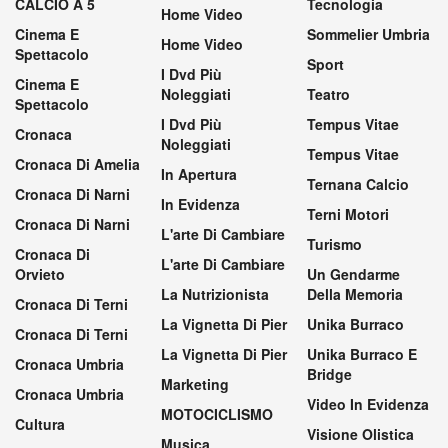
CALCIO A 5
Tecnologia
Home Video
Cinema E
Sommelier Umbria
Home Video
Spettacolo
Sport
I Dvd Più
Cinema E
Noleggiati
Teatro
Spettacolo
I Dvd Più
Tempus Vitae
Cronaca
Noleggiati
Tempus Vitae
Cronaca Di Amelia
In Apertura
Ternana Calcio
Cronaca Di Narni
In Evidenza
Terni Motori
Cronaca Di Narni
L'arte Di Cambiare
Turismo
Cronaca Di
L'arte Di Cambiare
Orvieto
Un Gendarme
La Nutrizionista
Della Memoria
Cronaca Di Terni
La Vignetta Di Pier
Unika Burraco
Cronaca Di Terni
La Vignetta Di Pier
Unika Burraco E
Cronaca Umbria
Bridge
Marketing
Cronaca Umbria
Video In Evidenza
MOTOCICLISMO
Cultura
Visione Olistica
Musica