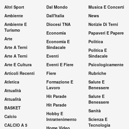
Altri Sport
Dal Mondo
Musica E Concerti
Ambiente
Dall'Italia
News
Ambiente E
Diocesi TNA
Notizie Di Terni
Turismo
Economia
Papaveri E Papere
Arte
Economia E
Politica
Arte A Terni
Sindacale
Politica E
Arte A Terni
Eventi
Sindacale
Arte E Cultura
Eventi E Fiere
Psicologicamente
Articoli Recenti
Fiere
Rubriche
Atletica
Formazione E
Salute E
Lavoro
Benessere
Attualità
Hit Parade
Salute E
Attualità
Benessere
Hit Parade
BASKET
Sanità
Hobby E
Calcio
Intrattenimento
Scienza E
CALCIO A 5
Tecnologia
Home Video