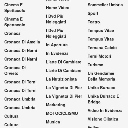
Cinema E
Sommelier Umbria
Home Video
Spettacolo
Sport
I Dvd Più
Cinema E
Noleggiati
Teatro
Spettacolo
I Dvd Più
Tempus Vitae
Cronaca
Noleggiati
Tempus Vitae
Cronaca Di Amelia
In Apertura
Ternana Calcio
Cronaca Di Narni
In Evidenza
Terni Motori
Cronaca Di Narni
L'arte Di Cambiare
Turismo
Cronaca Di
L'arte Di Cambiare
Orvieto
Un Gendarme
La Nutrizionista
Della Memoria
Cronaca Di Terni
La Vignetta Di Pier
Unika Burraco
Cronaca Di Terni
La Vignetta Di Pier
Unika Burraco E
Cronaca Umbria
Bridge
Marketing
Cronaca Umbria
Video In Evidenza
MOTOCICLISMO
Cultura
Visione Olistica
Musica
Culture
Volley