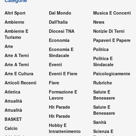
Categorie
Altri Sport
Dal Mondo
Musica E Concerti
Ambiente
Dall'Italia
News
Ambiente E
Diocesi TNA
Notizie Di Terni
Turismo
Economia
Papaveri E Papere
Arte
Economia E
Politica
Arte A Terni
Sindacale
Politica E
Arte A Terni
Eventi
Sindacale
Arte E Cultura
Eventi E Fiere
Psicologicamente
Articoli Recenti
Fiere
Rubriche
Atletica
Formazione E
Salute E
Lavoro
Benessere
Attualità
Hit Parade
Salute E
Attualità
Benessere
Hit Parade
BASKET
Sanità
Hobby E
Calcio
Intrattenimento
Scienza E