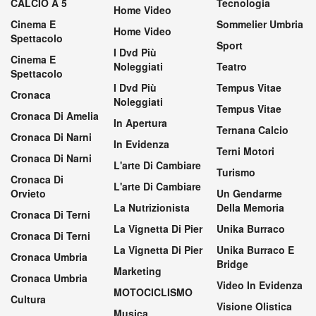
CALCIO A 5
Tecnologia
Home Video
Cinema E
Sommelier Umbria
Home Video
Spettacolo
Sport
I Dvd Più
Cinema E
Noleggiati
Teatro
Spettacolo
I Dvd Più
Tempus Vitae
Cronaca
Noleggiati
Tempus Vitae
Cronaca Di Amelia
In Apertura
Ternana Calcio
Cronaca Di Narni
In Evidenza
Terni Motori
Cronaca Di Narni
L'arte Di Cambiare
Turismo
Cronaca Di
L'arte Di Cambiare
Orvieto
Un Gendarme
La Nutrizionista
Della Memoria
Cronaca Di Terni
La Vignetta Di Pier
Unika Burraco
Cronaca Di Terni
La Vignetta Di Pier
Unika Burraco E
Cronaca Umbria
Bridge
Marketing
Cronaca Umbria
Video In Evidenza
MOTOCICLISMO
Cultura
Visione Olistica
Musica