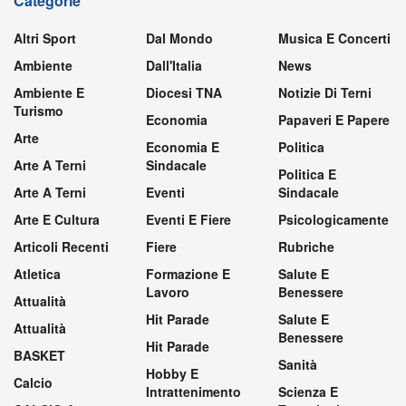
Categorie
Altri Sport
Dal Mondo
Musica E Concerti
Ambiente
Dall'Italia
News
Ambiente E
Diocesi TNA
Notizie Di Terni
Turismo
Economia
Papaveri E Papere
Arte
Economia E
Politica
Arte A Terni
Sindacale
Politica E
Arte A Terni
Eventi
Sindacale
Arte E Cultura
Eventi E Fiere
Psicologicamente
Articoli Recenti
Fiere
Rubriche
Atletica
Formazione E
Salute E
Lavoro
Benessere
Attualità
Hit Parade
Salute E
Attualità
Benessere
Hit Parade
BASKET
Sanità
Hobby E
Calcio
Intrattenimento
Scienza E