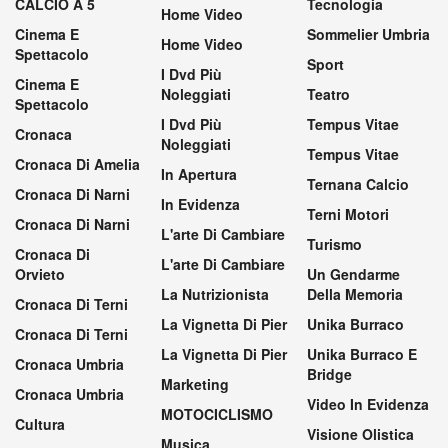
CALCIO A 5
Tecnologia
Home Video
Cinema E
Sommelier Umbria
Home Video
Spettacolo
Sport
I Dvd Più
Cinema E
Noleggiati
Teatro
Spettacolo
I Dvd Più
Tempus Vitae
Cronaca
Noleggiati
Tempus Vitae
Cronaca Di Amelia
In Apertura
Ternana Calcio
Cronaca Di Narni
In Evidenza
Terni Motori
Cronaca Di Narni
L'arte Di Cambiare
Turismo
Cronaca Di
L'arte Di Cambiare
Orvieto
Un Gendarme
La Nutrizionista
Della Memoria
Cronaca Di Terni
La Vignetta Di Pier
Unika Burraco
Cronaca Di Terni
La Vignetta Di Pier
Unika Burraco E
Cronaca Umbria
Bridge
Marketing
Cronaca Umbria
Video In Evidenza
MOTOCICLISMO
Cultura
Visione Olistica
Musica