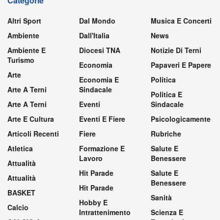
Categorie
Altri Sport
Dal Mondo
Musica E Concerti
Ambiente
Dall'Italia
News
Ambiente E
Diocesi TNA
Notizie Di Terni
Turismo
Economia
Papaveri E Papere
Arte
Economia E
Politica
Arte A Terni
Sindacale
Politica E
Arte A Terni
Eventi
Sindacale
Arte E Cultura
Eventi E Fiere
Psicologicamente
Articoli Recenti
Fiere
Rubriche
Atletica
Formazione E
Salute E
Lavoro
Benessere
Attualità
Hit Parade
Salute E
Attualità
Benessere
Hit Parade
BASKET
Sanità
Hobby E
Calcio
Intrattenimento
Scienza E