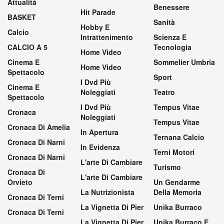
Attualità
Benessere
Hit Parade
BASKET
Sanità
Hobby E
Calcio
Intrattenimento
Scienza E
CALCIO A 5
Tecnologia
Home Video
Cinema E
Sommelier Umbria
Home Video
Spettacolo
Sport
I Dvd Più
Cinema E
Noleggiati
Teatro
Spettacolo
I Dvd Più
Tempus Vitae
Cronaca
Noleggiati
Tempus Vitae
Cronaca Di Amelia
In Apertura
Ternana Calcio
Cronaca Di Narni
In Evidenza
Terni Motori
Cronaca Di Narni
L'arte Di Cambiare
Turismo
Cronaca Di
L'arte Di Cambiare
Orvieto
Un Gendarme
La Nutrizionista
Della Memoria
Cronaca Di Terni
La Vignetta Di Pier
Unika Burraco
Cronaca Di Terni
La Vignetta Di Pier
Unika Burraco E