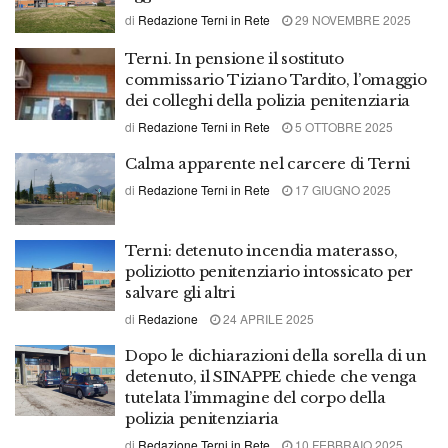
di
Redazione Terni in Rete
29 NOVEMBRE 2025
Terni. In pensione il sostituto
commissario Tiziano Tardito, l’omaggio
dei colleghi della polizia penitenziaria
di
Redazione Terni in Rete
5 OTTOBRE 2025
Calma apparente nel carcere di Terni
di
Redazione Terni in Rete
17 GIUGNO 2025
Terni: detenuto incendia materasso,
poliziotto penitenziario intossicato per
salvare gli altri
di
Redazione
24 APRILE 2025
Dopo le dichiarazioni della sorella di un
detenuto, il SINAPPE chiede che venga
tutelata l’immagine del corpo della
polizia penitenziaria
di
Redazione Terni in Rete
10 FEBBRAIO 2025