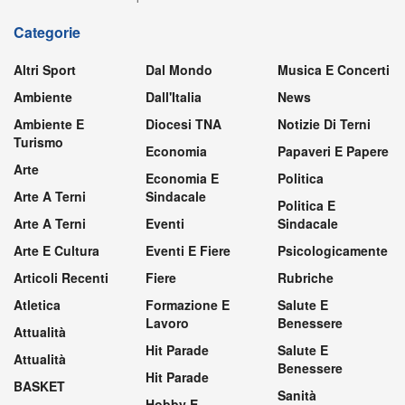
Categorie
Altri Sport
Dal Mondo
Musica E Concerti
Ambiente
Dall'Italia
News
Ambiente E
Diocesi TNA
Notizie Di Terni
Turismo
Economia
Papaveri E Papere
Arte
Economia E
Politica
Arte A Terni
Sindacale
Politica E
Arte A Terni
Eventi
Sindacale
Arte E Cultura
Eventi E Fiere
Psicologicamente
Articoli Recenti
Fiere
Rubriche
Atletica
Formazione E
Salute E
Lavoro
Benessere
Attualità
Hit Parade
Salute E
Attualità
Benessere
Hit Parade
BASKET
Sanità
Hobby E