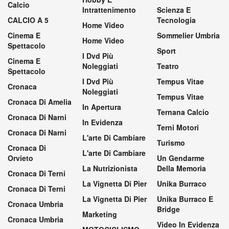
Calcio
Intrattenimento
Scienza E
CALCIO A 5
Tecnologia
Home Video
Cinema E
Sommelier Umbria
Home Video
Spettacolo
Sport
I Dvd Più
Cinema E
Noleggiati
Teatro
Spettacolo
I Dvd Più
Tempus Vitae
Cronaca
Noleggiati
Tempus Vitae
Cronaca Di Amelia
In Apertura
Ternana Calcio
Cronaca Di Narni
In Evidenza
Terni Motori
Cronaca Di Narni
L'arte Di Cambiare
Turismo
Cronaca Di
L'arte Di Cambiare
Orvieto
Un Gendarme
La Nutrizionista
Della Memoria
Cronaca Di Terni
La Vignetta Di Pier
Unika Burraco
Cronaca Di Terni
La Vignetta Di Pier
Unika Burraco E
Cronaca Umbria
Bridge
Marketing
Cronaca Umbria
Video In Evidenza