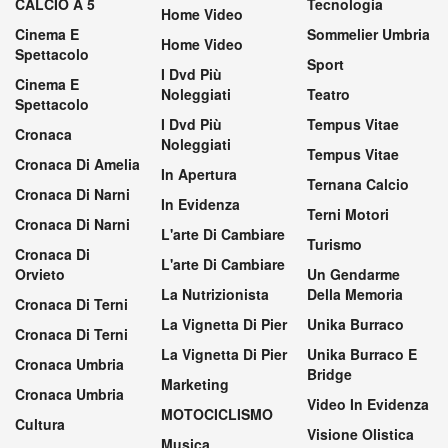
CALCIO A 5
Tecnologia
Home Video
Cinema E
Sommelier Umbria
Home Video
Spettacolo
Sport
I Dvd Più
Cinema E
Noleggiati
Teatro
Spettacolo
I Dvd Più
Tempus Vitae
Cronaca
Noleggiati
Tempus Vitae
Cronaca Di Amelia
In Apertura
Ternana Calcio
Cronaca Di Narni
In Evidenza
Terni Motori
Cronaca Di Narni
L'arte Di Cambiare
Turismo
Cronaca Di
L'arte Di Cambiare
Orvieto
Un Gendarme
La Nutrizionista
Della Memoria
Cronaca Di Terni
La Vignetta Di Pier
Unika Burraco
Cronaca Di Terni
La Vignetta Di Pier
Unika Burraco E
Cronaca Umbria
Bridge
Marketing
Cronaca Umbria
Video In Evidenza
MOTOCICLISMO
Cultura
Visione Olistica
Musica