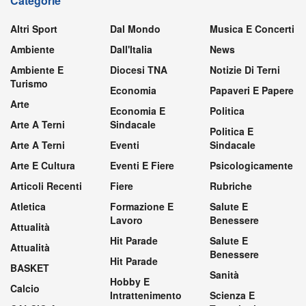
Categorie
Altri Sport
Dal Mondo
Musica E Concerti
Ambiente
Dall'Italia
News
Ambiente E
Diocesi TNA
Notizie Di Terni
Turismo
Economia
Papaveri E Papere
Arte
Economia E
Politica
Arte A Terni
Sindacale
Politica E
Arte A Terni
Eventi
Sindacale
Arte E Cultura
Eventi E Fiere
Psicologicamente
Articoli Recenti
Fiere
Rubriche
Atletica
Formazione E
Salute E
Lavoro
Benessere
Attualità
Hit Parade
Salute E
Attualità
Benessere
Hit Parade
BASKET
Sanità
Hobby E
Calcio
Intrattenimento
Scienza E