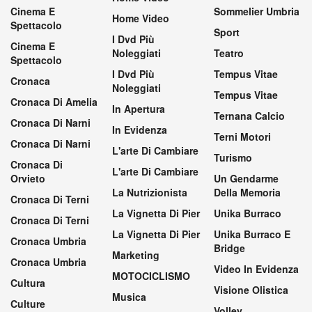
Cinema E
Sommelier Umbria
Home Video
Spettacolo
Sport
I Dvd Più
Cinema E
Noleggiati
Teatro
Spettacolo
I Dvd Più
Tempus Vitae
Cronaca
Noleggiati
Tempus Vitae
Cronaca Di Amelia
In Apertura
Ternana Calcio
Cronaca Di Narni
In Evidenza
Terni Motori
Cronaca Di Narni
L'arte Di Cambiare
Turismo
Cronaca Di
L'arte Di Cambiare
Orvieto
Un Gendarme
La Nutrizionista
Della Memoria
Cronaca Di Terni
La Vignetta Di Pier
Unika Burraco
Cronaca Di Terni
La Vignetta Di Pier
Unika Burraco E
Cronaca Umbria
Bridge
Marketing
Cronaca Umbria
Video In Evidenza
MOTOCICLISMO
Cultura
Visione Olistica
Musica
Culture
Volley