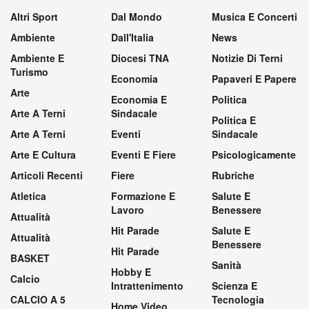
Altri Sport
Dal Mondo
Musica E Concerti
Ambiente
Dall'Italia
News
Ambiente E
Diocesi TNA
Notizie Di Terni
Turismo
Economia
Papaveri E Papere
Arte
Economia E
Politica
Arte A Terni
Sindacale
Politica E
Arte A Terni
Eventi
Sindacale
Arte E Cultura
Eventi E Fiere
Psicologicamente
Articoli Recenti
Fiere
Rubriche
Atletica
Formazione E
Salute E
Lavoro
Benessere
Attualità
Hit Parade
Salute E
Attualità
Benessere
Hit Parade
BASKET
Sanità
Hobby E
Calcio
Intrattenimento
Scienza E
CALCIO A 5
Tecnologia
Home Video