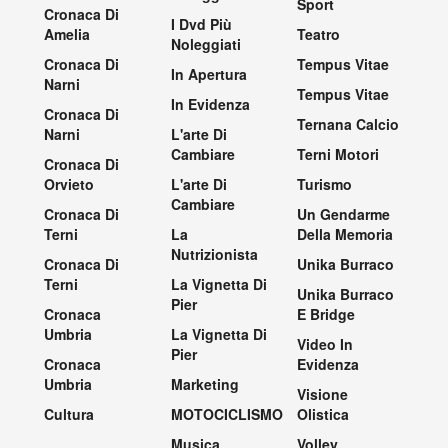
Sport
Cronaca Di
I Dvd Più
Amelia
Teatro
Noleggiati
Cronaca Di
Tempus Vitae
In Apertura
Narni
Tempus Vitae
In Evidenza
Cronaca Di
Ternana Calcio
Narni
L'arte Di
Cambiare
Terni Motori
Cronaca Di
Orvieto
L'arte Di
Turismo
Cambiare
Cronaca Di
Un Gendarme
Terni
La
Della Memoria
Nutrizionista
Cronaca Di
Unika Burraco
Terni
La Vignetta Di
Unika Burraco
Pier
Cronaca
E Bridge
Umbria
La Vignetta Di
Video In
Pier
Cronaca
Evidenza
Umbria
Marketing
Visione
Cultura
MOTOCICLISMO
Olistica
Musica
Volley