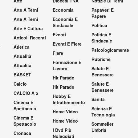
Arte
Diocesi TNA
Notizie Di Terni
Arte A Terni
Economia
Papaveri E
Papere
Arte A Terni
Economia E
Sindacale
Politica
Arte E Cultura
Eventi
Politica E
Articoli Recenti
Sindacale
Eventi E Fiere
.
Atletica
Psicologicamente
Fiere
Attualità
Rubriche
Formazione E
Attualità
Lavoro
Salute E
BASKET
Benessere
Hit Parade
Calcio
Salute E
Hit Parade
Benessere
CALCIO A 5
Hobby E
Sanità
Cinema E
Intrattenimento
Spettacolo
Scienza E
Home Video
Tecnologia
Cinema E
Home Video
Spettacolo
Sommelier
I Dvd Più
Umbria
Cronaca
Noleggiati