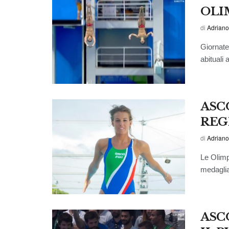
OLI
di
Adriano
Giornate
abituali a
ASC
REG
di
Adriano
Le Olimpia
medaglia
ASC