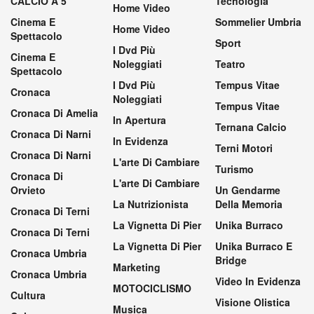
CALCIO A 5
Tecnologia
Home Video
Cinema E
Sommelier Umbria
Home Video
Spettacolo
Sport
I Dvd Più
Cinema E
Noleggiati
Teatro
Spettacolo
I Dvd Più
Tempus Vitae
Cronaca
Noleggiati
Tempus Vitae
Cronaca Di Amelia
In Apertura
Ternana Calcio
Cronaca Di Narni
In Evidenza
Terni Motori
Cronaca Di Narni
L'arte Di Cambiare
Turismo
Cronaca Di
L'arte Di Cambiare
Orvieto
Un Gendarme
La Nutrizionista
Della Memoria
Cronaca Di Terni
La Vignetta Di Pier
Unika Burraco
Cronaca Di Terni
La Vignetta Di Pier
Unika Burraco E
Cronaca Umbria
Bridge
Marketing
Cronaca Umbria
Video In Evidenza
MOTOCICLISMO
Cultura
Visione Olistica
Musica