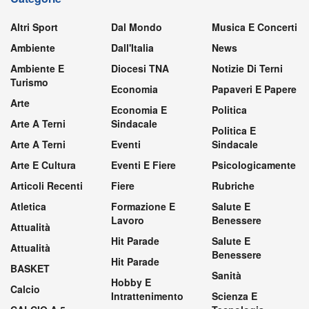
Altri Sport
Dal Mondo
Musica E Concerti
Ambiente
Dall'Italia
News
Ambiente E
Diocesi TNA
Notizie Di Terni
Turismo
Economia
Papaveri E Papere
Arte
Economia E
Politica
Arte A Terni
Sindacale
Politica E
Arte A Terni
Eventi
Sindacale
Arte E Cultura
Eventi E Fiere
Psicologicamente
Articoli Recenti
Fiere
Rubriche
Atletica
Formazione E
Salute E
Lavoro
Benessere
Attualità
Hit Parade
Salute E
Attualità
Benessere
Hit Parade
BASKET
Sanità
Hobby E
Calcio
Intrattenimento
Scienza E