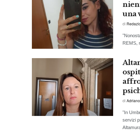
nien
una 
di
Redazio
"Nonosta
REMS, ne
Alta
ospi
affr
psic
di
Adriano
"In Umbr
servizi p
Altamura