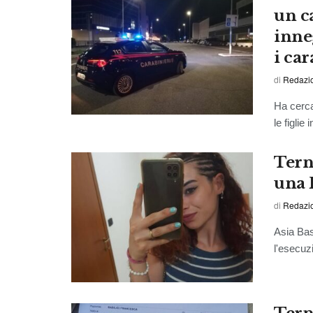
un c
inne
i car
di
Redazio
Ha cerca
le figlie
Terni
una
di
Redazio
Asia Bas
l'esecuzi