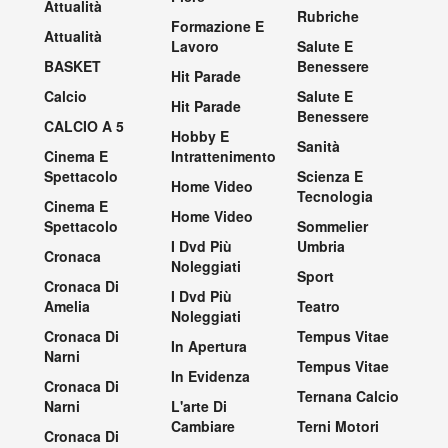
Attualità
Rubriche
Formazione E
Attualità
Lavoro
Salute E
BASKET
Benessere
Hit Parade
Calcio
Salute E
Hit Parade
Benessere
CALCIO A 5
Hobby E
Sanità
Cinema E
Intrattenimento
Spettacolo
Scienza E
Home Video
Tecnologia
Cinema E
Home Video
Spettacolo
Sommelier
I Dvd Più
Umbria
Cronaca
Noleggiati
Sport
Cronaca Di
I Dvd Più
Amelia
Teatro
Noleggiati
Cronaca Di
Tempus Vitae
In Apertura
Narni
Tempus Vitae
In Evidenza
Cronaca Di
Ternana Calcio
Narni
L'arte Di
Cambiare
Terni Motori
Cronaca Di