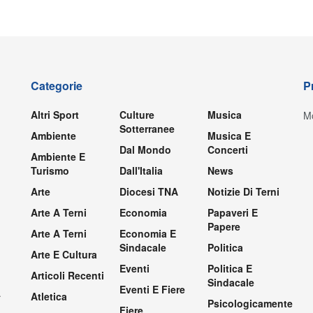
Categorie
P
Altri Sport
Culture
Musica
Mo
Sotterranee
Ambiente
Musica E
Dal Mondo
Concerti
Ambiente E
Turismo
Dall'Italia
News
Arte
Diocesi TNA
Notizie Di Terni
Arte A Terni
Economia
Papaveri E
Papere
Arte A Terni
Economia E
Sindacale
Politica
Arte E Cultura
Eventi
Politica E
Articoli Recenti
Sindacale
Eventi E Fiere
.
Atletica
Psicologicamente
Fiere