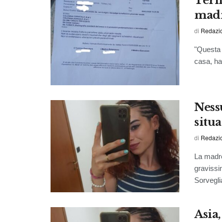
Tern
madr
di
Redazio
"Questa m
casa, ha 
Nessu
situ
di
Redazio
La madre
gravissi
Sorvegli
Asia