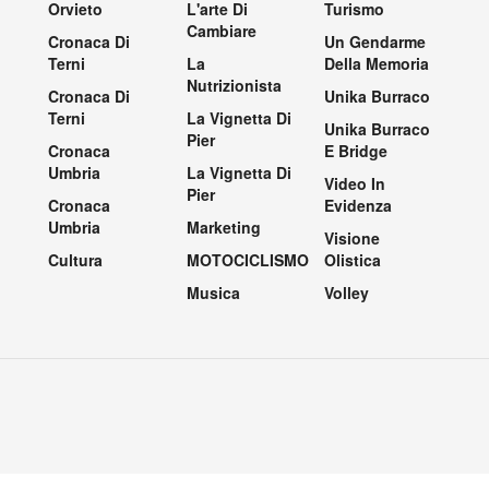
Orvieto
L'arte Di
Turismo
Cambiare
Cronaca Di
Un Gendarme
Terni
La
Della Memoria
Nutrizionista
Cronaca Di
Unika Burraco
Terni
La Vignetta Di
Unika Burraco
Pier
Cronaca
E Bridge
Umbria
La Vignetta Di
Video In
Pier
Cronaca
Evidenza
Umbria
Marketing
Visione
Cultura
MOTOCICLISMO
Olistica
Musica
Volley