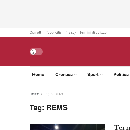
Contatti
Pubblicità
Privacy
Termini di utilizzo
Home
Cronaca
Sport
Politica
Home
Tag
REMS
Tag:
REMS
Tern