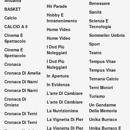
Attualità
Benessere
Hit Parade
BASKET
Sanità
Hobby E
Calcio
Intrattenimento
Scienza E
CALCIO A 5
Tecnologia
Home Video
Cinema E
Sommelier Umbria
Home Video
Spettacolo
Sport
I Dvd Più
Cinema E
Noleggiati
Teatro
Spettacolo
I Dvd Più
Tempus Vitae
Cronaca
Noleggiati
Tempus Vitae
Cronaca Di Amelia
In Apertura
Ternana Calcio
Cronaca Di Narni
In Evidenza
Terni Motori
Cronaca Di Narni
L'arte Di Cambiare
Turismo
Cronaca Di
L'arte Di Cambiare
Orvieto
Un Gendarme
La Nutrizionista
Della Memoria
Cronaca Di Terni
La Vignetta Di Pier
Unika Burraco
Cronaca Di Terni
La Vignetta Di Pier
Unika Burraco E