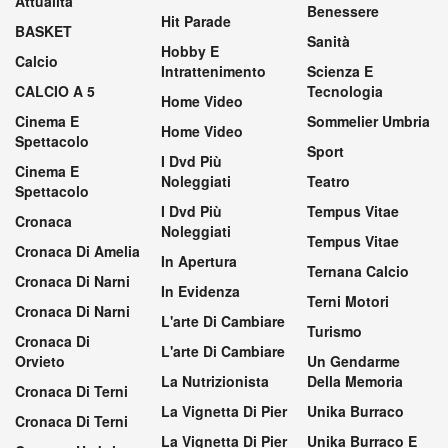
Attualità
Benessere
Hit Parade
BASKET
Sanità
Hobby E
Calcio
Intrattenimento
Scienza E
CALCIO A 5
Tecnologia
Home Video
Cinema E
Sommelier Umbria
Home Video
Spettacolo
Sport
I Dvd Più
Cinema E
Noleggiati
Teatro
Spettacolo
I Dvd Più
Tempus Vitae
Cronaca
Noleggiati
Tempus Vitae
Cronaca Di Amelia
In Apertura
Ternana Calcio
Cronaca Di Narni
In Evidenza
Terni Motori
Cronaca Di Narni
L'arte Di Cambiare
Turismo
Cronaca Di
L'arte Di Cambiare
Orvieto
Un Gendarme
La Nutrizionista
Della Memoria
Cronaca Di Terni
La Vignetta Di Pier
Unika Burraco
Cronaca Di Terni
La Vignetta Di Pier
Unika Burraco E