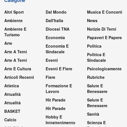
Categorie
Altri Sport
Dal Mondo
Musica E Concerti
Ambiente
Dall'Italia
News
Ambiente E
Diocesi TNA
Notizie Di Terni
Turismo
Economia
Papaveri E Papere
Arte
Economia E
Politica
Arte A Terni
Sindacale
Politica E
Arte A Terni
Eventi
Sindacale
Arte E Cultura
Eventi E Fiere
Psicologicamente
Articoli Recenti
Fiere
Rubriche
Atletica
Formazione E
Salute E
Lavoro
Benessere
Attualità
Hit Parade
Salute E
Attualità
Benessere
Hit Parade
BASKET
Sanità
Hobby E
Calcio
Intrattenimento
Scienza E