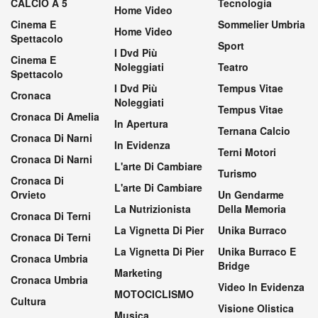
CALCIO A 5
Tecnologia
Home Video
Cinema E
Sommelier Umbria
Home Video
Spettacolo
Sport
I Dvd Più
Cinema E
Noleggiati
Teatro
Spettacolo
I Dvd Più
Tempus Vitae
Cronaca
Noleggiati
Tempus Vitae
Cronaca Di Amelia
In Apertura
Ternana Calcio
Cronaca Di Narni
In Evidenza
Terni Motori
Cronaca Di Narni
L'arte Di Cambiare
Turismo
Cronaca Di
L'arte Di Cambiare
Orvieto
Un Gendarme
La Nutrizionista
Della Memoria
Cronaca Di Terni
La Vignetta Di Pier
Unika Burraco
Cronaca Di Terni
La Vignetta Di Pier
Unika Burraco E
Cronaca Umbria
Bridge
Marketing
Cronaca Umbria
Video In Evidenza
MOTOCICLISMO
Cultura
Visione Olistica
Musica