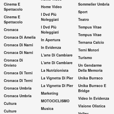
Cinema E
Sommelier Umbria
Home Video
Spettacolo
Sport
I Dvd Più
Cinema E
Noleggiati
Teatro
Spettacolo
I Dvd Più
Tempus Vitae
Cronaca
Noleggiati
Tempus Vitae
Cronaca Di Amelia
In Apertura
Ternana Calcio
Cronaca Di Narni
In Evidenza
Terni Motori
Cronaca Di Narni
L'arte Di Cambiare
Turismo
Cronaca Di
L'arte Di Cambiare
Orvieto
Un Gendarme
La Nutrizionista
Della Memoria
Cronaca Di Terni
La Vignetta Di Pier
Unika Burraco
Cronaca Di Terni
La Vignetta Di Pier
Unika Burraco E
Cronaca Umbria
Bridge
Marketing
Cronaca Umbria
Video In Evidenza
MOTOCICLISMO
Cultura
Visione Olistica
Musica
Culture
Volley