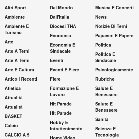
Altri Sport
Dal Mondo
Musica E Concerti
Ambiente
Dall'Italia
News
Ambiente E
Diocesi TNA
Notizie Di Terni
Turismo
Economia
Papaveri E Papere
Arte
Economia E
Politica
Arte A Terni
Sindacale
Politica E
Arte A Terni
Eventi
Sindacale
Arte E Cultura
Eventi E Fiere
Psicologicamente
Articoli Recenti
Fiere
Rubriche
Atletica
Formazione E
Salute E
Lavoro
Benessere
Attualità
Hit Parade
Salute E
Attualità
Benessere
Hit Parade
BASKET
Sanità
Hobby E
Calcio
Intrattenimento
Scienza E
CALCIO A 5
Tecnologia
Home Video