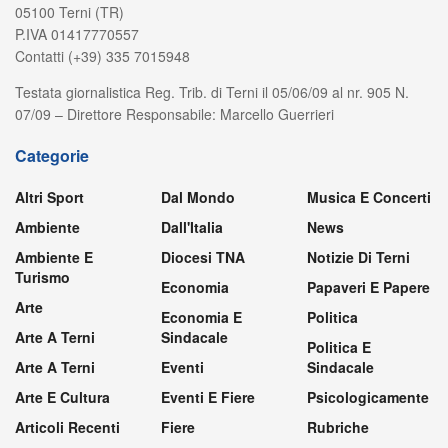
05100 Terni (TR)
P.IVA 01417770557
Contatti (+39) 335 7015948
Testata giornalistica Reg. Trib. di Terni il 05/06/09 al nr. 905 N.
07/09 – Direttore Responsabile: Marcello Guerrieri
Categorie
Altri Sport
Dal Mondo
Musica E Concerti
Ambiente
Dall'Italia
News
Ambiente E
Diocesi TNA
Notizie Di Terni
Turismo
Economia
Papaveri E Papere
Arte
Economia E
Politica
Arte A Terni
Sindacale
Politica E
Arte A Terni
Eventi
Sindacale
Arte E Cultura
Eventi E Fiere
Psicologicamente
Articoli Recenti
Fiere
Rubriche