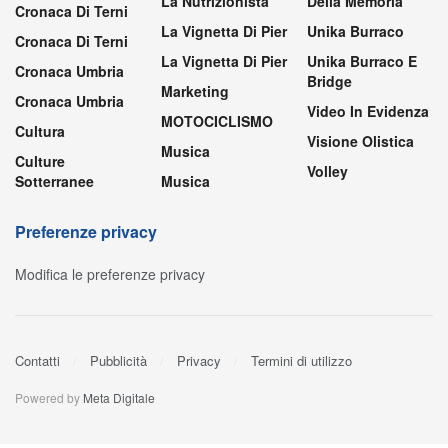
La Nutrizionista
Della Memoria
Cronaca Di Terni
La Vignetta Di Pier
Unika Burraco
Cronaca Di Terni
La Vignetta Di Pier
Unika Burraco E
Cronaca Umbria
Bridge
Marketing
Cronaca Umbria
Video In Evidenza
MOTOCICLISMO
Cultura
Visione Olistica
Musica
Culture
Volley
Sotterranee
Musica
Preferenze privacy
Modifica le preferenze privacy
Contatti
Pubblicità
Privacy
Termini di utilizzo
Powered by
Meta Digitale