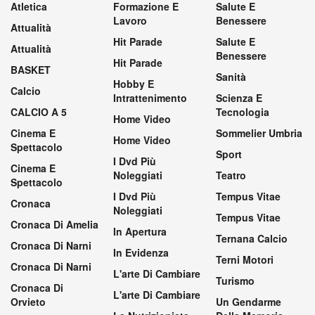
Atletica
Formazione E
Salute E
Lavoro
Benessere
Attualità
Hit Parade
Salute E
Attualità
Benessere
Hit Parade
BASKET
Sanità
Hobby E
Calcio
Intrattenimento
Scienza E
CALCIO A 5
Tecnologia
Home Video
Cinema E
Sommelier Umbria
Home Video
Spettacolo
Sport
I Dvd Più
Cinema E
Noleggiati
Teatro
Spettacolo
I Dvd Più
Tempus Vitae
Cronaca
Noleggiati
Tempus Vitae
Cronaca Di Amelia
In Apertura
Ternana Calcio
Cronaca Di Narni
In Evidenza
Terni Motori
Cronaca Di Narni
L'arte Di Cambiare
Turismo
Cronaca Di
L'arte Di Cambiare
Orvieto
Un Gendarme