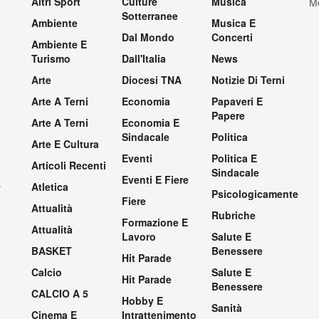
Altri Sport
Culture
Musica
Mo
Sotterranee
Ambiente
Musica E
Dal Mondo
Concerti
Ambiente E
Turismo
Dall'Italia
News
Arte
Diocesi TNA
Notizie Di Terni
Arte A Terni
Economia
Papaveri E
Papere
Arte A Terni
Economia E
Sindacale
Politica
Arte E Cultura
Eventi
Politica E
Articoli Recenti
Sindacale
Eventi E Fiere
.
Atletica
Psicologicamente
Fiere
Attualità
Rubriche
Formazione E
Attualità
Lavoro
Salute E
BASKET
Benessere
Hit Parade
Calcio
Salute E
Hit Parade
Benessere
CALCIO A 5
Hobby E
Sanità
Cinema E
Intrattenimento