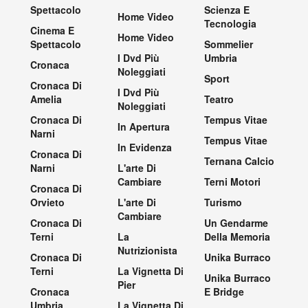
Spettacolo
Scienza E
Home Video
Tecnologia
Cinema E
Home Video
Spettacolo
Sommelier
I Dvd Più
Umbria
Cronaca
Noleggiati
Sport
Cronaca Di
I Dvd Più
Amelia
Teatro
Noleggiati
Cronaca Di
Tempus Vitae
In Apertura
Narni
Tempus Vitae
In Evidenza
Cronaca Di
Ternana Calcio
Narni
L'arte Di
Cambiare
Terni Motori
Cronaca Di
Orvieto
L'arte Di
Turismo
Cambiare
Cronaca Di
Un Gendarme
Terni
La
Della Memoria
Nutrizionista
Cronaca Di
Unika Burraco
Terni
La Vignetta Di
Unika Burraco
Pier
Cronaca
E Bridge
Umbria
La Vignetta Di