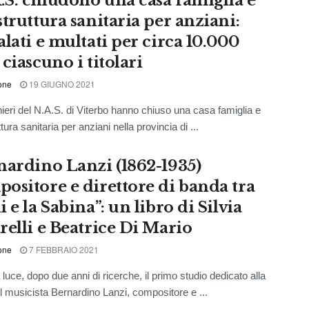
A.S. chiudono una casa famiglia e
truttura sanitaria per anziani:
lati e multati per circa 10.000
ciascuno i titolari
one
19 GIUGNO 2021
nieri del N.A.S. di Viterbo hanno chiuso una casa famiglia e
tura sanitaria per anziani nella provincia di ...
nardino Lanzi (1862-1935)
ositore e direttore di banda tra
 e la Sabina”: un libro di Silvia
relli e Beatrice Di Mario
one
7 FEBBRAIO 2021
luce, dopo due anni di ricerche, il primo studio dedicato alla
el musicista Bernardino Lanzi, compositore e ...