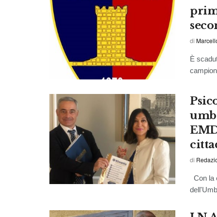
prim
seco
di
Marcell
È scadut
campiona
Psic
umbr
EMDR
citta
di
Redazio
Con la c
dell'Umbr