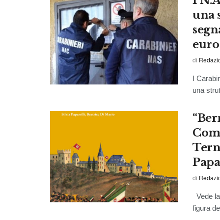
I N.
una s
segna
euro 
di
Redazi
I Carabi
una strut
“Ber
Comp
Terni
Papa
di
Redazi
Vede la 
figura d