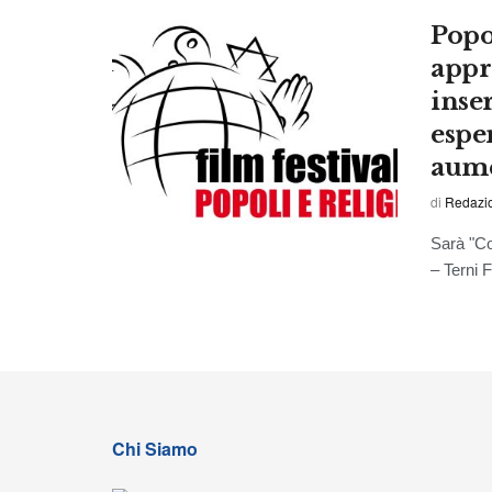
Popol
appr
inser
esper
aume
di
Redazio
Sarà "Con
– Terni F
Chi Siamo