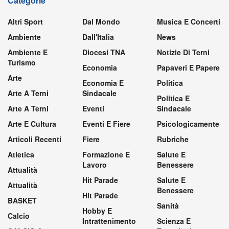
Categorie
Altri Sport
Dal Mondo
Musica E Concerti
Ambiente
Dall'Italia
News
Ambiente E
Diocesi TNA
Notizie Di Terni
Turismo
Economia
Papaveri E Papere
Arte
Economia E
Politica
Arte A Terni
Sindacale
Politica E
Arte A Terni
Eventi
Sindacale
Arte E Cultura
Eventi E Fiere
Psicologicamente
Articoli Recenti
Fiere
Rubriche
Atletica
Formazione E
Salute E
Lavoro
Benessere
Attualità
Hit Parade
Salute E
Attualità
Benessere
Hit Parade
BASKET
Sanità
Hobby E
Calcio
Intrattenimento
Scienza E