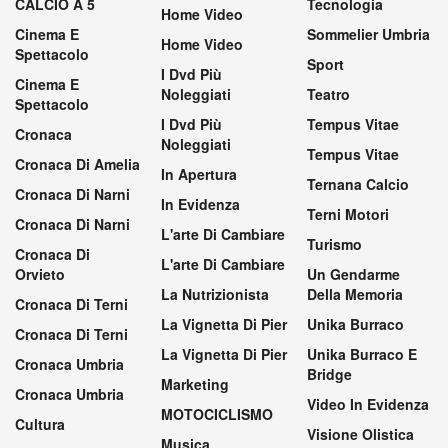
CALCIO A 5
Tecnologia
Home Video
Cinema E
Sommelier Umbria
Home Video
Spettacolo
Sport
I Dvd Più
Cinema E
Noleggiati
Teatro
Spettacolo
I Dvd Più
Tempus Vitae
Cronaca
Noleggiati
Tempus Vitae
Cronaca Di Amelia
In Apertura
Ternana Calcio
Cronaca Di Narni
In Evidenza
Terni Motori
Cronaca Di Narni
L'arte Di Cambiare
Turismo
Cronaca Di
L'arte Di Cambiare
Orvieto
Un Gendarme
La Nutrizionista
Della Memoria
Cronaca Di Terni
La Vignetta Di Pier
Unika Burraco
Cronaca Di Terni
La Vignetta Di Pier
Unika Burraco E
Cronaca Umbria
Bridge
Marketing
Cronaca Umbria
Video In Evidenza
MOTOCICLISMO
Cultura
Visione Olistica
Musica