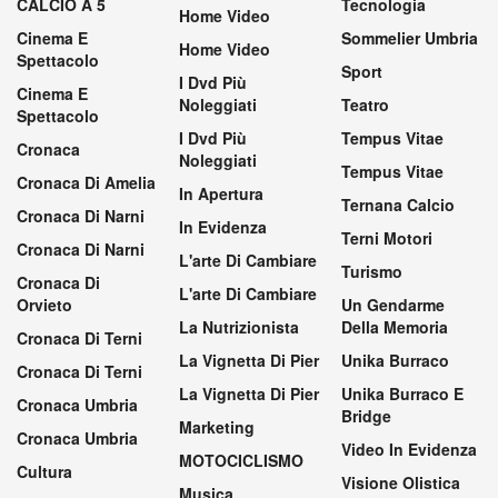
CALCIO A 5
Tecnologia
Home Video
Cinema E
Sommelier Umbria
Home Video
Spettacolo
Sport
I Dvd Più
Cinema E
Noleggiati
Teatro
Spettacolo
I Dvd Più
Tempus Vitae
Cronaca
Noleggiati
Tempus Vitae
Cronaca Di Amelia
In Apertura
Ternana Calcio
Cronaca Di Narni
In Evidenza
Terni Motori
Cronaca Di Narni
L'arte Di Cambiare
Turismo
Cronaca Di
L'arte Di Cambiare
Orvieto
Un Gendarme
La Nutrizionista
Della Memoria
Cronaca Di Terni
La Vignetta Di Pier
Unika Burraco
Cronaca Di Terni
La Vignetta Di Pier
Unika Burraco E
Cronaca Umbria
Bridge
Marketing
Cronaca Umbria
Video In Evidenza
MOTOCICLISMO
Cultura
Visione Olistica
Musica