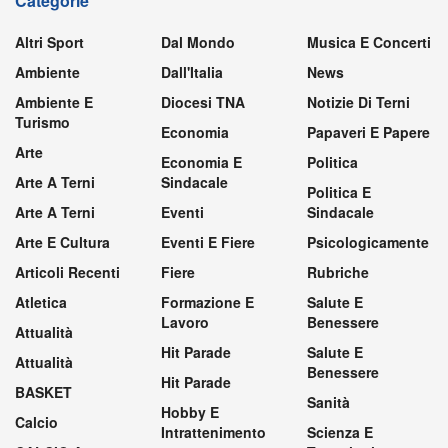
Categorie
Altri Sport
Dal Mondo
Musica E Concerti
Ambiente
Dall'Italia
News
Ambiente E
Diocesi TNA
Notizie Di Terni
Turismo
Economia
Papaveri E Papere
Arte
Economia E
Politica
Arte A Terni
Sindacale
Politica E
Arte A Terni
Eventi
Sindacale
Arte E Cultura
Eventi E Fiere
Psicologicamente
Articoli Recenti
Fiere
Rubriche
Atletica
Formazione E
Salute E
Lavoro
Benessere
Attualità
Hit Parade
Salute E
Attualità
Benessere
Hit Parade
BASKET
Sanità
Hobby E
Calcio
Intrattenimento
Scienza E