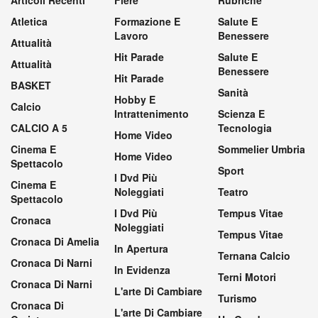
Articoli Recenti
Fiere
Rubriche
Atletica
Formazione E
Salute E
Lavoro
Benessere
Attualità
Hit Parade
Salute E
Attualità
Benessere
Hit Parade
BASKET
Sanità
Hobby E
Calcio
Intrattenimento
Scienza E
CALCIO A 5
Tecnologia
Home Video
Cinema E
Sommelier Umbria
Home Video
Spettacolo
Sport
I Dvd Più
Cinema E
Noleggiati
Teatro
Spettacolo
I Dvd Più
Tempus Vitae
Cronaca
Noleggiati
Tempus Vitae
Cronaca Di Amelia
In Apertura
Ternana Calcio
Cronaca Di Narni
In Evidenza
Terni Motori
Cronaca Di Narni
L'arte Di Cambiare
Turismo
Cronaca Di
L'arte Di Cambiare