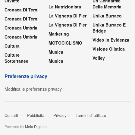
Orvieto
Un Gendarme
La Nutrizionista
Della Memoria
Cronaca Di Terni
La Vignetta Di Pier
Unika Burraco
Cronaca Di Terni
La Vignetta Di Pier
Unika Burraco E
Cronaca Umbria
Bridge
Marketing
Cronaca Umbria
Video In Evidenza
MOTOCICLISMO
Cultura
Visione Olistica
Musica
Culture
Volley
Sotterranee
Musica
Preferenze privacy
Modifica le preferenze privacy
Contatti
Pubblicità
Privacy
Termini di utilizzo
Powered by
Meta Digitale