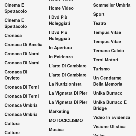
Cinema E
Sommelier Umbria
Home Video
Spettacolo
Sport
I Dvd Più
Cinema E
Noleggiati
Teatro
Spettacolo
I Dvd Più
Tempus Vitae
Cronaca
Noleggiati
Tempus Vitae
Cronaca Di Amelia
In Apertura
Ternana Calcio
Cronaca Di Narni
In Evidenza
Terni Motori
Cronaca Di Narni
L'arte Di Cambiare
Turismo
Cronaca Di
L'arte Di Cambiare
Orvieto
Un Gendarme
La Nutrizionista
Della Memoria
Cronaca Di Terni
La Vignetta Di Pier
Unika Burraco
Cronaca Di Terni
La Vignetta Di Pier
Unika Burraco E
Cronaca Umbria
Bridge
Marketing
Cronaca Umbria
Video In Evidenza
MOTOCICLISMO
Cultura
Visione Olistica
Musica
Culture
Volley