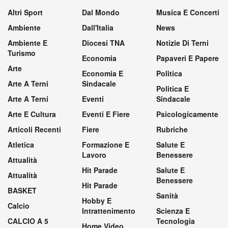
Altri Sport
Dal Mondo
Musica E Concerti
Ambiente
Dall'Italia
News
Ambiente E
Diocesi TNA
Notizie Di Terni
Turismo
Economia
Papaveri E Papere
Arte
Economia E
Politica
Arte A Terni
Sindacale
Politica E
Arte A Terni
Eventi
Sindacale
Arte E Cultura
Eventi E Fiere
Psicologicamente
Articoli Recenti
Fiere
Rubriche
Atletica
Formazione E
Salute E
Lavoro
Benessere
Attualità
Hit Parade
Salute E
Attualità
Benessere
Hit Parade
BASKET
Sanità
Hobby E
Calcio
Intrattenimento
Scienza E
CALCIO A 5
Tecnologia
Home Video