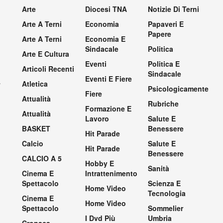
Arte
Diocesi TNA
Notizie Di Terni
Arte A Terni
Economia
Papaveri E
Papere
Arte A Terni
Economia E
Sindacale
Politica
Arte E Cultura
Eventi
Politica E
Articoli Recenti
Sindacale
Eventi E Fiere
.
Atletica
Psicologicamente
Fiere
Attualità
Rubriche
Formazione E
Attualità
Lavoro
Salute E
BASKET
Benessere
Hit Parade
Calcio
Salute E
Hit Parade
Benessere
CALCIO A 5
Hobby E
Sanità
Cinema E
Intrattenimento
Spettacolo
Scienza E
Home Video
Tecnologia
Cinema E
Home Video
Spettacolo
Sommelier
I Dvd Più
Umbria
Cronaca