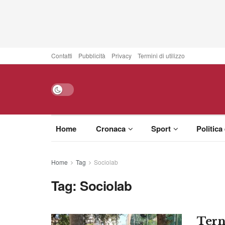
Contatti
Pubblicità
Privacy
Termini di utilizzo
Home
Cronaca
Sport
Politica
Home
Tag
Sociolab
Tag:
Sociolab
Terni