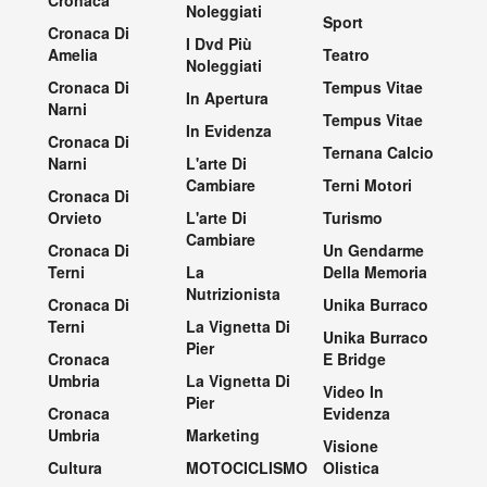
Noleggiati
Sport
Cronaca Di
I Dvd Più
Amelia
Teatro
Noleggiati
Cronaca Di
Tempus Vitae
In Apertura
Narni
Tempus Vitae
In Evidenza
Cronaca Di
Ternana Calcio
Narni
L'arte Di
Cambiare
Terni Motori
Cronaca Di
Orvieto
L'arte Di
Turismo
Cambiare
Cronaca Di
Un Gendarme
Terni
La
Della Memoria
Nutrizionista
Cronaca Di
Unika Burraco
Terni
La Vignetta Di
Unika Burraco
Pier
Cronaca
E Bridge
Umbria
La Vignetta Di
Video In
Pier
Cronaca
Evidenza
Umbria
Marketing
Visione
Cultura
MOTOCICLISMO
Olistica