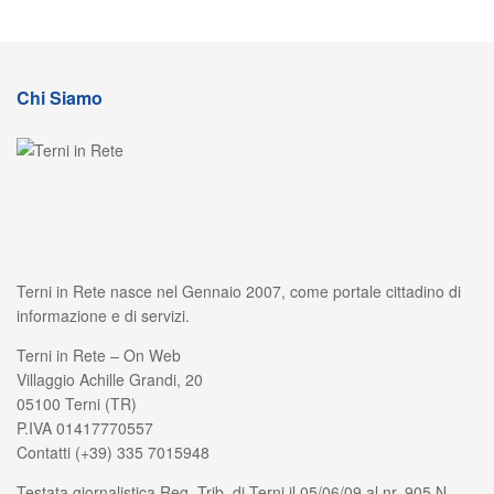
Chi Siamo
Terni in Rete nasce nel Gennaio 2007, come portale cittadino di
informazione e di servizi.
Terni in Rete – On Web
Villaggio Achille Grandi, 20
05100 Terni (TR)
P.IVA 01417770557
Contatti (+39) 335 7015948
Testata giornalistica Reg. Trib. di Terni il 05/06/09 al nr. 905 N.