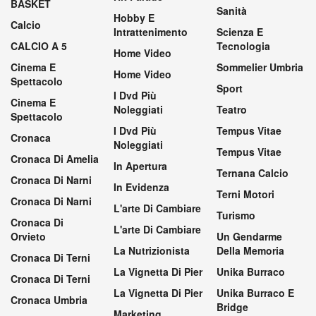
BASKET
Sanità
Hobby E
Calcio
Intrattenimento
Scienza E
CALCIO A 5
Tecnologia
Home Video
Cinema E
Sommelier Umbria
Home Video
Spettacolo
Sport
I Dvd Più
Cinema E
Noleggiati
Teatro
Spettacolo
I Dvd Più
Tempus Vitae
Cronaca
Noleggiati
Tempus Vitae
Cronaca Di Amelia
In Apertura
Ternana Calcio
Cronaca Di Narni
In Evidenza
Terni Motori
Cronaca Di Narni
L'arte Di Cambiare
Turismo
Cronaca Di
L'arte Di Cambiare
Orvieto
Un Gendarme
La Nutrizionista
Della Memoria
Cronaca Di Terni
La Vignetta Di Pier
Unika Burraco
Cronaca Di Terni
La Vignetta Di Pier
Unika Burraco E
Cronaca Umbria
Bridge
Marketing