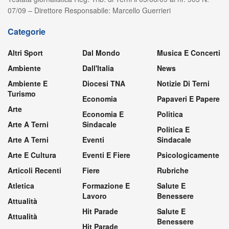
07/09 – Direttore Responsabile: Marcello Guerrieri
Categorie
Altri Sport
Dal Mondo
Musica E Concerti
Ambiente
Dall'Italia
News
Ambiente E
Diocesi TNA
Notizie Di Terni
Turismo
Economia
Papaveri E Papere
Arte
Economia E
Politica
Arte A Terni
Sindacale
Politica E
Arte A Terni
Eventi
Sindacale
Arte E Cultura
Eventi E Fiere
Psicologicamente
Articoli Recenti
Fiere
Rubriche
Atletica
Formazione E
Salute E
Lavoro
Benessere
Attualità
Hit Parade
Salute E
Attualità
Benessere
Hit Parade