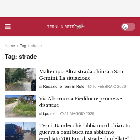
Home
Tag
strade
Tag:
strade
Maltempo. Altra strada chiusa a San
Gemini. La situazione
di
Redazione Terni in Rete
16 FEBBRAIO 2026
Via Albornoz a Piediluco: promesse
disattese
di
f.petrelli
21 MAGGIO 2025
Terni, Bandecchi: “abbiamo dichiarato
guerra a ogni buca ma abbiamo
ereditato 700 Km. di strade sbudellate”