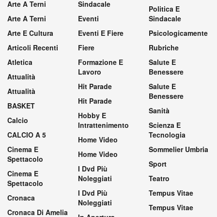
Arte A Terni
Sindacale
Politica E
Arte A Terni
Eventi
Sindacale
Arte E Cultura
Eventi E Fiere
Psicologicamente
Articoli Recenti
Fiere
Rubriche
Atletica
Formazione E
Salute E
Lavoro
Benessere
Attualità
Hit Parade
Salute E
Attualità
Benessere
Hit Parade
BASKET
Sanità
Hobby E
Calcio
Intrattenimento
Scienza E
CALCIO A 5
Tecnologia
Home Video
Cinema E
Sommelier Umbria
Home Video
Spettacolo
Sport
I Dvd Più
Cinema E
Noleggiati
Teatro
Spettacolo
I Dvd Più
Tempus Vitae
Cronaca
Noleggiati
Tempus Vitae
Cronaca Di Amelia