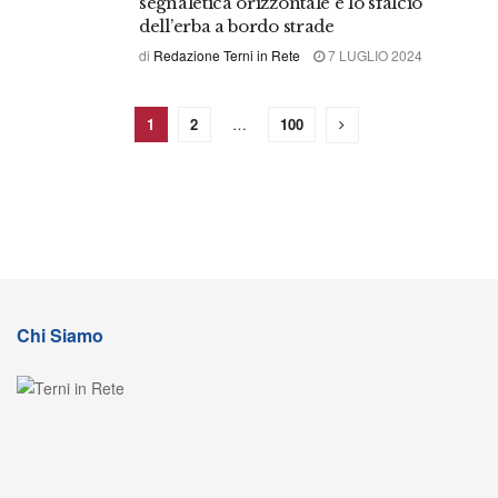
segnaletica orizzontale e lo sfalcio
dell’erba a bordo strade
di
Redazione Terni in Rete
7 LUGLIO 2024
1
2
…
100
Chi Siamo