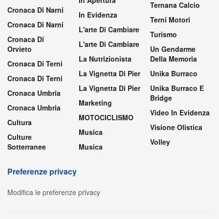
In Apertura
Ternana Calcio
Cronaca Di Narni
In Evidenza
Terni Motori
Cronaca Di Narni
L'arte Di Cambiare
Turismo
Cronaca Di
L'arte Di Cambiare
Orvieto
Un Gendarme
La Nutrizionista
Della Memoria
Cronaca Di Terni
La Vignetta Di Pier
Unika Burraco
Cronaca Di Terni
La Vignetta Di Pier
Unika Burraco E
Cronaca Umbria
Bridge
Marketing
Cronaca Umbria
Video In Evidenza
MOTOCICLISMO
Cultura
Visione Olistica
Musica
Culture
Volley
Sotterranee
Musica
Preferenze privacy
Modifica le preferenze privacy