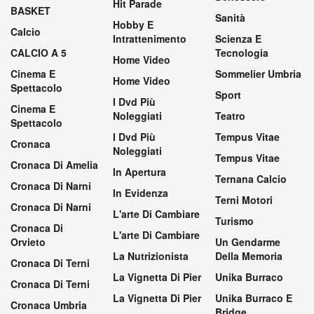
Hit Parade
BASKET
Sanità
Hobby E
Calcio
Intrattenimento
Scienza E
CALCIO A 5
Tecnologia
Home Video
Cinema E
Sommelier Umbria
Home Video
Spettacolo
Sport
I Dvd Più
Cinema E
Noleggiati
Teatro
Spettacolo
I Dvd Più
Tempus Vitae
Cronaca
Noleggiati
Tempus Vitae
Cronaca Di Amelia
In Apertura
Ternana Calcio
Cronaca Di Narni
In Evidenza
Terni Motori
Cronaca Di Narni
L'arte Di Cambiare
Turismo
Cronaca Di
L'arte Di Cambiare
Orvieto
Un Gendarme
La Nutrizionista
Della Memoria
Cronaca Di Terni
La Vignetta Di Pier
Unika Burraco
Cronaca Di Terni
La Vignetta Di Pier
Unika Burraco E
Cronaca Umbria
Bridge