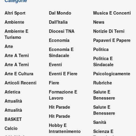
Categorie
Altri Sport
Dal Mondo
Musica E Concerti
Ambiente
Dall'Italia
News
Ambiente E
Diocesi TNA
Notizie Di Terni
Turismo
Economia
Papaveri E Papere
Arte
Economia E
Politica
Arte A Terni
Sindacale
Politica E
Arte A Terni
Eventi
Sindacale
Arte E Cultura
Eventi E Fiere
Psicologicamente
Articoli Recenti
Fiere
Rubriche
Atletica
Formazione E
Salute E
Lavoro
Benessere
Attualità
Hit Parade
Salute E
Attualità
Benessere
Hit Parade
BASKET
Sanità
Hobby E
Calcio
Intrattenimento
Scienza E