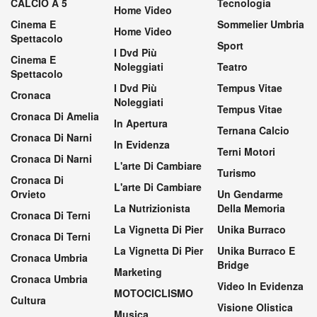
CALCIO A 5
Tecnologia
Home Video
Cinema E
Sommelier Umbria
Home Video
Spettacolo
Sport
I Dvd Più
Cinema E
Noleggiati
Teatro
Spettacolo
I Dvd Più
Tempus Vitae
Cronaca
Noleggiati
Tempus Vitae
Cronaca Di Amelia
In Apertura
Ternana Calcio
Cronaca Di Narni
In Evidenza
Terni Motori
Cronaca Di Narni
L'arte Di Cambiare
Turismo
Cronaca Di
L'arte Di Cambiare
Orvieto
Un Gendarme
La Nutrizionista
Della Memoria
Cronaca Di Terni
La Vignetta Di Pier
Unika Burraco
Cronaca Di Terni
La Vignetta Di Pier
Unika Burraco E
Cronaca Umbria
Bridge
Marketing
Cronaca Umbria
Video In Evidenza
MOTOCICLISMO
Cultura
Visione Olistica
Musica