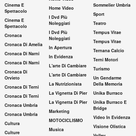
Cinema E
Sommelier Umbria
Home Video
Spettacolo
Sport
I Dvd Più
Cinema E
Noleggiati
Teatro
Spettacolo
I Dvd Più
Tempus Vitae
Cronaca
Noleggiati
Tempus Vitae
Cronaca Di Amelia
In Apertura
Ternana Calcio
Cronaca Di Narni
In Evidenza
Terni Motori
Cronaca Di Narni
L'arte Di Cambiare
Turismo
Cronaca Di
L'arte Di Cambiare
Orvieto
Un Gendarme
La Nutrizionista
Della Memoria
Cronaca Di Terni
La Vignetta Di Pier
Unika Burraco
Cronaca Di Terni
La Vignetta Di Pier
Unika Burraco E
Cronaca Umbria
Bridge
Marketing
Cronaca Umbria
Video In Evidenza
MOTOCICLISMO
Cultura
Visione Olistica
Musica
Culture
Volley