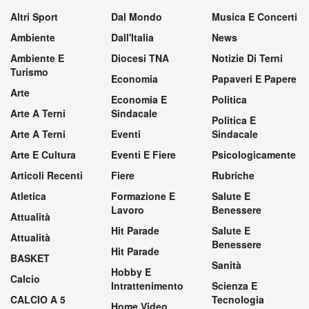
Altri Sport
Dal Mondo
Musica E Concerti
Ambiente
Dall'Italia
News
Ambiente E
Diocesi TNA
Notizie Di Terni
Turismo
Economia
Papaveri E Papere
Arte
Economia E
Politica
Arte A Terni
Sindacale
Politica E
Arte A Terni
Eventi
Sindacale
Arte E Cultura
Eventi E Fiere
Psicologicamente
Articoli Recenti
Fiere
Rubriche
Atletica
Formazione E
Salute E
Lavoro
Benessere
Attualità
Hit Parade
Salute E
Attualità
Benessere
Hit Parade
BASKET
Sanità
Hobby E
Calcio
Intrattenimento
Scienza E
CALCIO A 5
Tecnologia
Home Video