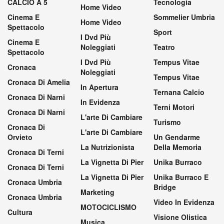
CALCIO A 5
Tecnologia
Home Video
Cinema E
Sommelier Umbria
Home Video
Spettacolo
Sport
I Dvd Più
Cinema E
Noleggiati
Teatro
Spettacolo
I Dvd Più
Tempus Vitae
Cronaca
Noleggiati
Tempus Vitae
Cronaca Di Amelia
In Apertura
Ternana Calcio
Cronaca Di Narni
In Evidenza
Terni Motori
Cronaca Di Narni
L'arte Di Cambiare
Turismo
Cronaca Di
L'arte Di Cambiare
Orvieto
Un Gendarme
La Nutrizionista
Della Memoria
Cronaca Di Terni
La Vignetta Di Pier
Unika Burraco
Cronaca Di Terni
La Vignetta Di Pier
Unika Burraco E
Cronaca Umbria
Bridge
Marketing
Cronaca Umbria
Video In Evidenza
MOTOCICLISMO
Cultura
Visione Olistica
Musica