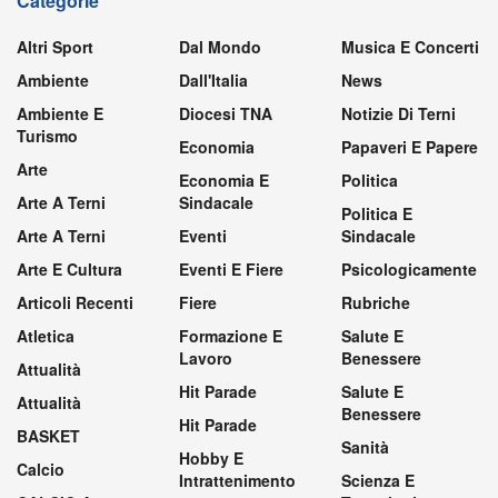
Categorie
Altri Sport
Dal Mondo
Musica E Concerti
Ambiente
Dall'Italia
News
Ambiente E
Diocesi TNA
Notizie Di Terni
Turismo
Economia
Papaveri E Papere
Arte
Economia E
Politica
Arte A Terni
Sindacale
Politica E
Arte A Terni
Eventi
Sindacale
Arte E Cultura
Eventi E Fiere
Psicologicamente
Articoli Recenti
Fiere
Rubriche
Atletica
Formazione E
Salute E
Lavoro
Benessere
Attualità
Hit Parade
Salute E
Attualità
Benessere
Hit Parade
BASKET
Sanità
Hobby E
Calcio
Intrattenimento
Scienza E