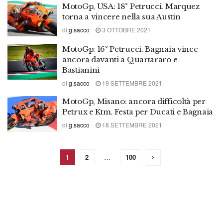
MotoGp, USA: 18° Petrucci. Marquez
torna a vincere nella sua Austin
di
g.sacco
3 OTTOBRE 2021
MotoGp: 16° Petrucci. Bagnaia vince
ancora davanti a Quartararo e
Bastianini
di
g.sacco
19 SETTEMBRE 2021
MotoGp, Misano: ancora difficoltà per
Petrux e Ktm. Festa per Ducati e Bagnaia
di
g.sacco
18 SETTEMBRE 2021
1
2
…
100