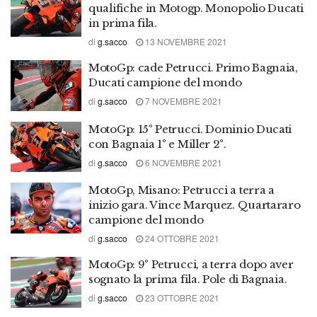
qualifiche in Motogp. Monopolio Ducati
in prima fila.
di
g.sacco
13 NOVEMBRE 2021
MotoGp: cade Petrucci. Primo Bagnaia,
Ducati campione del mondo
di
g.sacco
7 NOVEMBRE 2021
MotoGp: 15° Petrucci. Dominio Ducati
con Bagnaia 1° e Miller 2°.
di
g.sacco
6 NOVEMBRE 2021
MotoGp, Misano: Petrucci a terra a
inizio gara. Vince Marquez. Quartararo
campione del mondo
di
g.sacco
24 OTTOBRE 2021
MotoGp: 9° Petrucci, a terra dopo aver
sognato la prima fila. Pole di Bagnaia.
di
g.sacco
23 OTTOBRE 2021