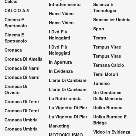
Calcio
Intrattenimento
Scienza E
CALCIO A 5
Tecnologia
Home Video
Cinema E
Sommelier Umbria
Home Video
Spettacolo
Sport
I Dvd Più
Cinema E
Noleggiati
Teatro
Spettacolo
I Dvd Più
Tempus Vitae
Cronaca
Noleggiati
Tempus Vitae
Cronaca Di Amelia
In Apertura
Ternana Calcio
Cronaca Di Narni
In Evidenza
Terni Motori
Cronaca Di Narni
L'arte Di Cambiare
Turismo
Cronaca Di
L'arte Di Cambiare
Orvieto
Un Gendarme
La Nutrizionista
Della Memoria
Cronaca Di Terni
La Vignetta Di Pier
Unika Burraco
Cronaca Di Terni
La Vignetta Di Pier
Unika Burraco E
Cronaca Umbria
Bridge
Marketing
Cronaca Umbria
Video In Evidenza
MOTOCICLISMO