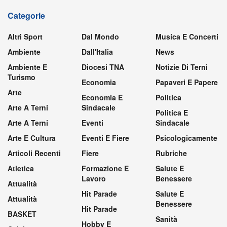
Categorie
Altri Sport
Dal Mondo
Musica E Concerti
Ambiente
Dall'Italia
News
Ambiente E
Diocesi TNA
Notizie Di Terni
Turismo
Economia
Papaveri E Papere
Arte
Economia E
Politica
Arte A Terni
Sindacale
Politica E
Arte A Terni
Eventi
Sindacale
Arte E Cultura
Eventi E Fiere
Psicologicamente
Articoli Recenti
Fiere
Rubriche
Atletica
Formazione E
Salute E
Lavoro
Benessere
Attualità
Hit Parade
Salute E
Attualità
Benessere
Hit Parade
BASKET
Sanità
Hobby E